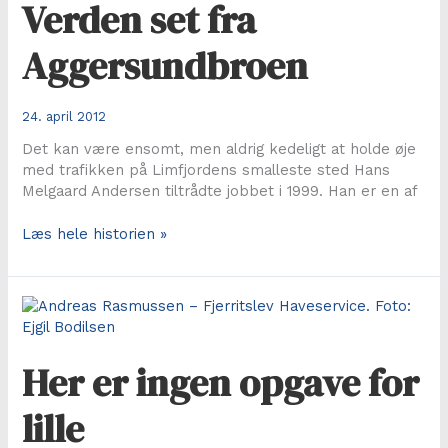
Verden set fra
Bejstrup
Aggersundbroen
24. april 2012
Det kan være ensomt, men aldrig kedeligt at holde øje
med trafikken på Limfjordens smalleste sted Hans
Melgaard Andersen tiltrådte jobbet i 1999. Han er en af
Verden
Læs hele historien »
set
fra
Aggersundbroen
Her er ingen opgave for
lille