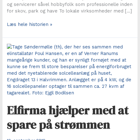
og servicerer såvel hobbyfolk som professionelle inden
for skov, park og have To lokale virksomheder med […]
Vi
Læs hele historien »
gør
alt
for
at
løse
kundernes
behov
Elfirma hjælper med at
spare på strømmen