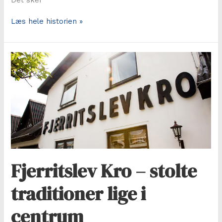
Træf
Læs hele historien »
for
alle
med
Han
Herred
i
hjertet
Fjerritslev Kro – stolte
traditioner lige i
centrum