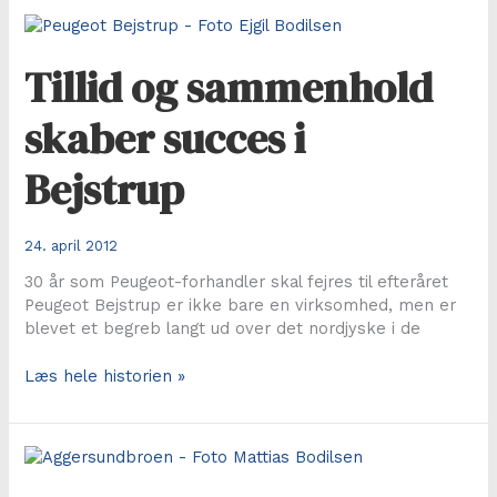
aktiv
fritid
mellem
Tillid og sammenhold
hav
og
skaber succes i
fjord
Bejstrup
24. april 2012
30 år som Peugeot-forhandler skal fejres til efteråret
Peugeot Bejstrup er ikke bare en virksomhed, men er
blevet et begreb langt ud over det nordjyske i de
Tillid
Læs hele historien »
og
sammenhold
skaber
succes
i