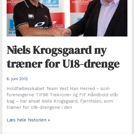
Niels Krogsgaard ny
træner for U18-drenge
6. juni 2012
Holdfællesskabet Team Vest Han Herred – som
foreningerne TIF98 Trekroner og FIF Håndbold står
bag – har ansat Niels Krogsgaard, Fjerritslev, som
træner for U18-drengene i den
Niels
Læs hele historien »
Krogsgaard
ny