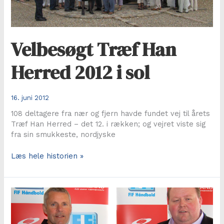
Velbesøgt Træf Han
Herred 2012 i sol
16. juni 2012
108 deltagere fra nær og fjern havde fundet vej til årets
Træf Han Herred – det 12. i rækken; og vejret viste sig
fra sin smukkeste, nordjyske
Velbesøgt
Læs hele historien »
Træf
Han
Herred
2012
i
sol