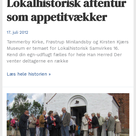
Lokalhistorisk aftentur
som appetitvækker
17. juli 2012
Tømmerby Kirke, Frøstrup Minilandsby og Kirsten Kjærs
Museum er temaet for Lokalhistorisk Samvirkes 16.
Kend din egn-udflugt fælles for hele Han Herred Der
venter deltagerne en række
Lokalhistorisk
Læs hele historien »
aftentur
som
appetitvækker