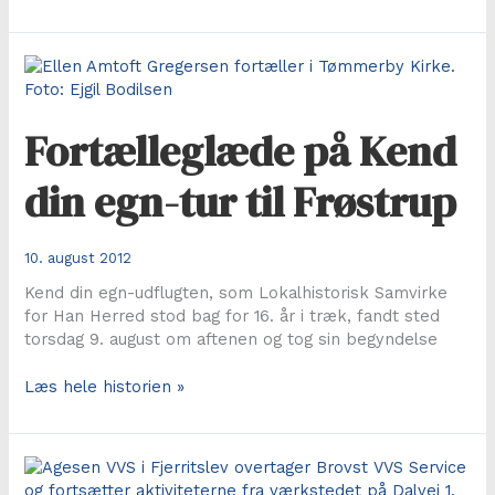
Jeg
er
stolt
af
mine
rødder
Fortælleglæde på Kend
din egn-tur til Frøstrup
10. august 2012
Kend din egn-udflugten, som Lokalhistorisk Samvirke
for Han Herred stod bag for 16. år i træk, fandt sted
torsdag 9. august om aftenen og tog sin begyndelse
Fortælleglæde
Læs hele historien »
på
Kend
din
egn-