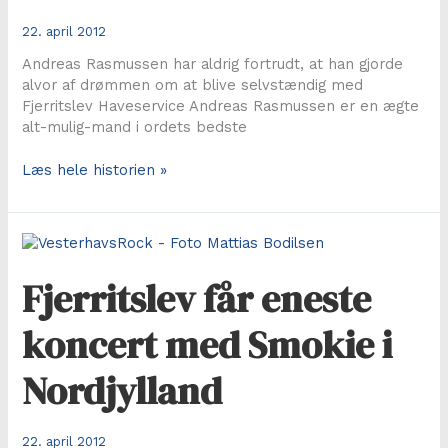
22. april 2012
Andreas Rasmussen har aldrig fortrudt, at han gjorde
alvor af drømmen om at blive selvstændig med
Fjerritslev Haveservice Andreas Rasmussen er en ægte
alt-mulig-mand i ordets bedste
Her
Læs hele historien »
er
ingen
opgave
for
lille
Fjerritslev får eneste
koncert med Smokie i
Nordjylland
22. april 2012