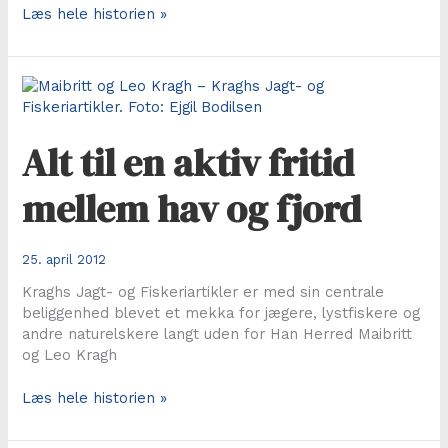
Flot
Læs hele historien »
og
velfortjent
hæder
for
VM-
sølv
Alt til en aktiv fritid
i
Rusland
mellem hav og fjord
25. april 2012
Kraghs Jagt- og Fiskeriartikler er med sin centrale
beliggenhed blevet et mekka for jægere, lystfiskere og
andre naturelskere langt uden for Han Herred Maibritt
og Leo Kragh
Alt
Læs hele historien »
til
en