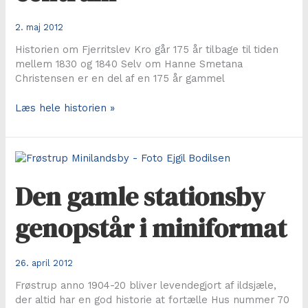
2. maj 2012
Historien om Fjerritslev Kro går 175 år tilbage til tiden
mellem 1830 og 1840 Selv om Hanne Smetana
Christensen er en del af en 175 år gammel
Fjerritslev
Læs hele historien »
Kro
–
stolte
traditioner
lige
Den gamle stationsby
i
centrum
genopstår i miniformat
26. april 2012
Frøstrup anno 1904-20 bliver levendegjort af ildsjæle,
der altid har en god historie at fortælle Hus nummer 70