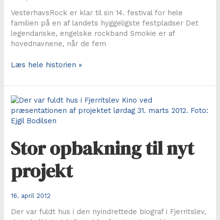
VesterhavsRock er klar til sin 14. festival for hele
familien på en af landets hyggeligste festpladser Det
legendariske, engelske rockband Smokie er af
hovednavnene, når de fem
Fjerritslev
Læs hele historien »
får
eneste
koncert
med
Smokie
i
Nordjylland
Stor opbakning til nyt
projekt
16. april 2012
Der var fuldt hus i den nyindrettede biograf i Fjerritslev,