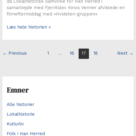
da Lokalhistorisk Samvirke for Han Herred i
samarbejde med Fjerritslev Kinos Venner afviklede en
filmeftermiddag med »Hvidsten-gruppen«
Stor
Læs hele historien »
opbakning
til
nyt
projekt
←
Previous
1
…
16
17
18
Next
→
Emner
Alle historier
Lokalhistorie
Kulturliv
Folk i Han Herred