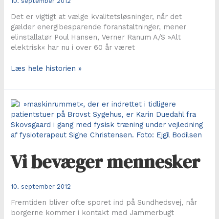
10. september 2012
Det er vigtigt at vælge kvalitetsløsninger, når det
gælder energibesparende foranstaltninger, mener
elinstallatør Poul Hansen, Verner Ranum A/S »Alt
elektrisk« har nu i over 60 år været
Elfirma
Læs hele historien »
hjælper
med
at
spare
på
strømmen
Vi bevæger mennesker
10. september 2012
Fremtiden bliver ofte sporet ind på Sundhedsvej, når
borgerne kommer i kontakt med Jammerbugt