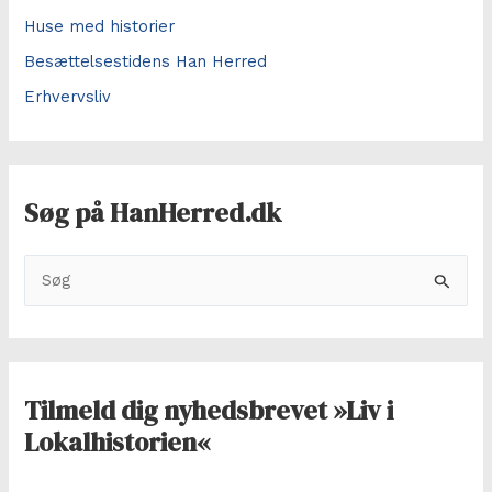
Huse med historier
Besættelsestidens Han Herred
Erhvervsliv
Søg på HanHerred.dk
S
ø
g
e
f
Tilmeld dig nyhedsbrevet »Liv i
t
Lokalhistorien«
e
r