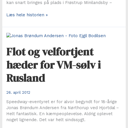
kan snart bringes på plads i Frøstrup Minilandsby –
Den
Læs hele historien »
gamle
stationsby
genopstår
i
miniformat
Flot og velfortjent
hæder for VM-sølv i
Rusland
26. april 2012
Speedway-eventyret er for alvor begyndt for 18-årige
Jonas Brøndum Andersen fra Nørthorup ved Hjortdal –
Helt fantastisk. En kæmpeoplevelse. Aldrig oplevet
noget lignende. Det var helt sindssygt.