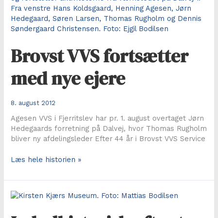
tur
til
Frøstrup
Brovst VVS fortsætter
med nye ejere
8. august 2012
Agesen VVS i Fjerritslev har pr. 1. august overtaget Jørn
Hedegaards forretning på Dalvej, hvor Thomas Rugholm
bliver ny afdelingsleder Efter 44 år i Brovst VVS Service
Brovst
Læs hele historien »
VVS
fortsætter
med
nye
ejere