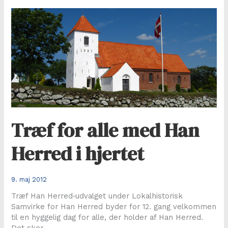
træner
for
U18-
drenge
Træf for alle med Han
Herred i hjertet
9. maj 2012
Træf Han Herred‐udvalget under Lokalhistorisk
Samvirke for Han Herred byder for 12. gang velkommen
til en hyggelig dag for alle, der holder af Han Herred.
Det sker