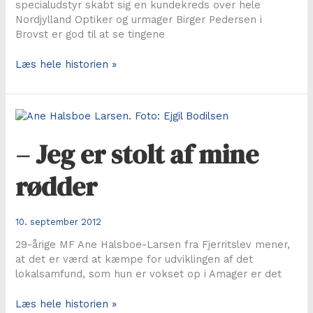
specialudstyr skabt sig en kundekreds over hele
Nordjylland Optiker og urmager Birger Pedersen i
Brovst er god til at se tingene
Nyt
Læs hele historien »
syn
hos
fagmand
med
overblik
– Jeg er stolt af mine
rødder
10. september 2012
29-årige MF Ane Halsboe-Larsen fra Fjerritslev mener,
at det er værd at kæmpe for udviklingen af det
lokalsamfund, som hun er vokset op i Amager er det
–
Læs hele historien »