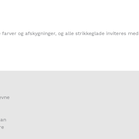
farver og afskygninger, og alle strikkeglade inviteres med i
ævne
Han
re