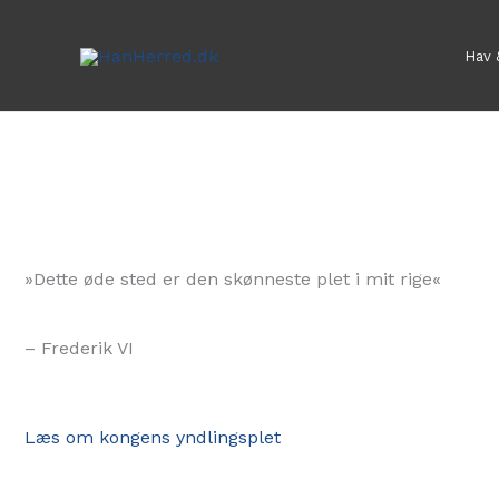
Gå
til
Hav 
indholdet
»Dette øde sted er den skønneste plet i mit rige«
– Frederik VI
Læs om kongens yndlingsplet