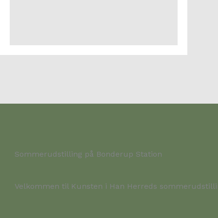
Sommerudstilling på Bonderup Station
Velkommen til Kunsten i Han Herreds sommerudstilling 