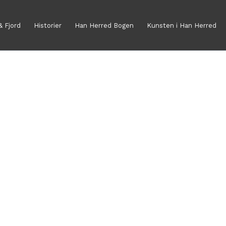
& Fjord
Historier
Han Herred Bogen
Kunsten i Han Herred