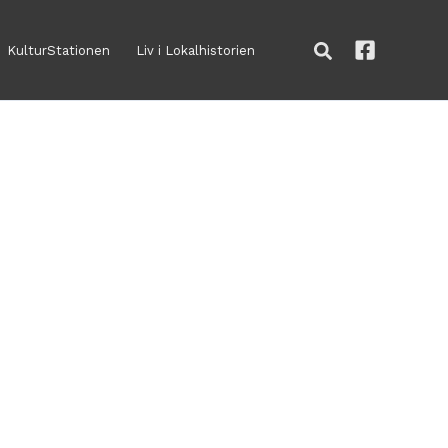
Søg
KulturStationen
Liv i Lokalhistorien