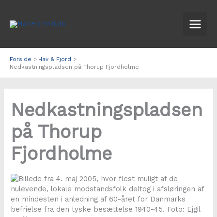
Gå
til
indholdet
Forside
Hav & Fjord
Nedkastningspladsen på Thorup Fjordholme
Nedkastningspladsen
på Thorup
Fjordholme