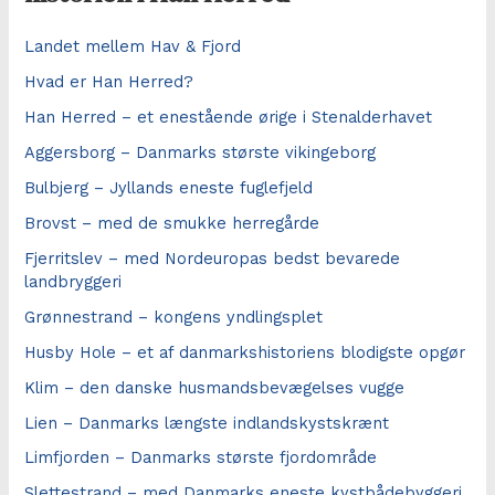
Landet mellem Hav & Fjord
Hvad er Han Herred?
Han Herred – et enestående ørige i Stenalderhavet
Aggersborg – Danmarks største vikingeborg
Bulbjerg – Jyllands eneste fuglefjeld
Brovst – med de smukke herregårde
Fjerritslev – med Nordeuropas bedst bevarede
landbryggeri
Grønnestrand – kongens yndlingsplet
Husby Hole – et af danmarkshistoriens blodigste opgør
Klim – den danske husmandsbevægelses vugge
Lien – Danmarks længste indlandskystskrænt
Limfjorden – Danmarks største fjordområde
Slettestrand – med Danmarks eneste kystbådebyggeri