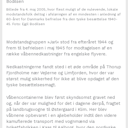
Billede fra 4. maj 2005, hvor flest muligt af de nulevende, lokale
modstandsfolk deltog i afsløringen af en mindesten i anledning af
60-året for Danmarks befrielse fra den tyske besættelse 1940-
45. Foto: Ejgil Bodilsen
Modstandsgruppen »Jarl« stod fra efteråret 1944 og
frem til befrielsen i maj 1945 for modtagelsen af en
række våbennedkastninger fra engelske flyvere.
Nedkastningerne fandt sted i et øde område på Thorup
Fjordholme nær Vejlerne og Limfjorden, hvor der var
størst mulig sikkerhed for ikke at blive opdaget af den
tyske besættelsesmagt.
Våbencontainerne blev først skyndsomst gravet ned
og, når der var mulighed for det i dagene derpå, fragtet
på landbrugsvogne til Østergaard i Klim. Her blev
våbnene opbevaret i en ajlebeholder indtil den videre
kamuflerede transport med vognmænd via
briketfabrikken i Kaas til Aalborg, hvor den nordjyske