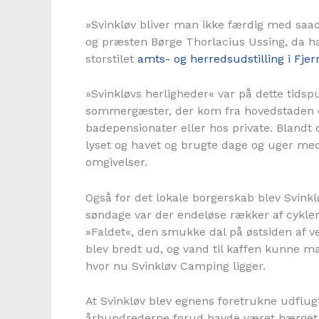
»Svinkløv bliver man ikke færdig med saad
og præsten Børge Thorlacius Ussing, da han
storstilet
amts- og herredsudstilling i Fjerr
»Svinkløvs herligheder« var på dette tidsp
sommergæster, der kom fra hovedstaden og
badepensionater eller hos private. Blandt d
lyset og havet og brugte dage og uger med 
omgivelser.
Også for det lokale borgerskab blev Svin
søndage var der endeløse rækker af cykle
»Faldet«, den smukke dal på østsiden af 
blev bredt ud, og vand til kaffen kunne 
hvor nu Svinkløv Camping ligger.
At Svinkløv blev egnens foretrukne udflugts
århundrederne forud havde været hærget a