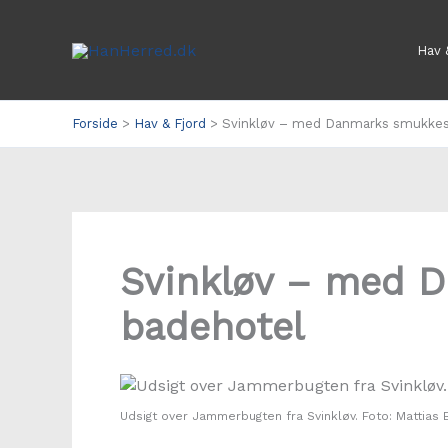
Gå
til
Hav 
indholdet
Forside
Hav & Fjord
Svinkløv – med Danmarks smukkes
Svinkløv – med 
badehotel
Udsigt over Jammerbugten fra Svinkløv. Foto: Mattias 