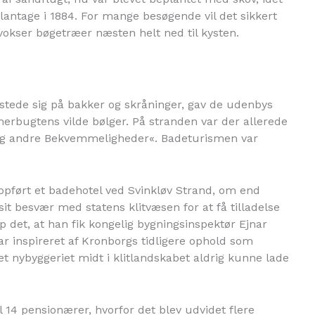
lantage i 1884. For mange besøgende vil det sikkert
vokser bøgetræer næsten helt ned til kysten.
stede sig på bakker og skråninger, gav de udenbys
bugtens vilde bølger. På stranden var der allerede
 og andre Bekvemmeligheder«. Badeturismen var
v opført et badehotel ved Svinkløv Strand, om end
 sit besvær med statens klitvæsen for at få tilladelse
lp det, at han fik kongelig bygningsinspektør Ejnar
ar inspireret af Kronborgs tidligere ophold som
et nybyggeriet midt i klitlandskabet aldrig kunne lade
l 14 pensionærer, hvorfor det blev udvidet flere