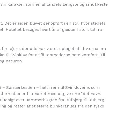
ik sin karakter som én af landets længste og smukkeste
Det er siden blevet genopført i en stil, hvor stedets
Hotellet besøges hvert år af gæster i stort tal fra
 fire ejere, der alle har været optaget af at værne om
e til Svinkløv for at få topmoderne hotelkomfort. Til
 og naturen.
i – Sømærkestien – helt frem til Svinklovene, som
lkformationer har været med at give området navn.
k udsigt over Jammerbugten fra Bulbjerg til Rubjerg
ng og rester af et større bunkeranlæg fra den tyske