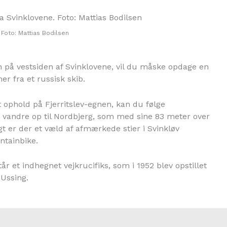
Foto: Mattias Bodilsen
en på vestsiden af Svinklovene, vil du måske opdage en
er fra et russisk skib.
 ophold på Fjerritslev-egnen, kan du følge
og vandre op til Nordbjerg, som med sine 83 meter over
gt er der et væld af afmærkede stier i Svinkløv
ntainbike.
tår et indhegnet vejkrucifiks, som i 1952 blev opstillet
 Ussing.