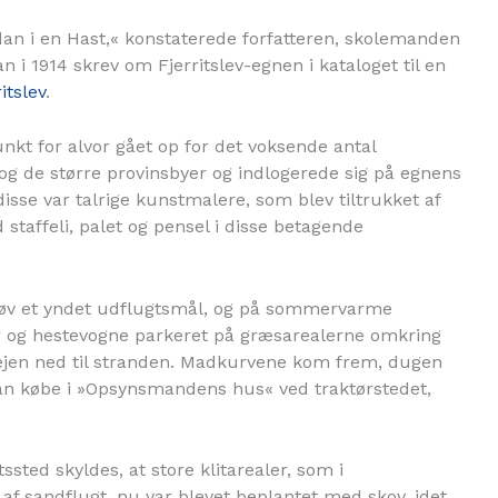
an i en Hast,« konstaterede forfatteren, skolemanden
 i 1914 skrev om Fjerritslev-egnen i kataloget til en
itslev
.
unkt for alvor gået op for det voksende antal
 de større provinsbyer og indlogerede sig på egnens
isse var talrige kunstmalere, som blev tiltrukket af
staffeli, palet og pensel i disse betagende
kløv et yndet udflugtsmål, og på sommervarme
r og hestevogne parkeret på græsarealerne omkring
vejen ned til stranden. Madkurvene kom frem, dugen
man købe i »Opsynsmandens hus« ved traktørstedet,
sted skyldes, at store klitarealer, som i
f sandflugt, nu var blevet beplantet med skov, idet