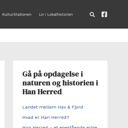
Søg
KulturStationen
Liv i Lokalhistorien
Gå på opdagelse i
naturen og historien i
Han Herred
Landet mellem Hav & Fjord
Hvad er Han Herred?
Han Herred – et enestående ørige