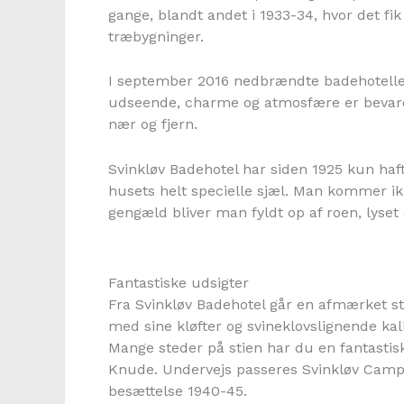
gange, blandt andet i 1933-34, hvor det f
træbygninger.
I september 2016 nedbrændte badehotellet. 
udseende, charme og atmosfære er bevaret. 
nær og fjern.
Svinkløv Badehotel har siden 1925 kun haft
husets helt specielle sjæl. Man kommer ikk
gengæld bliver man fyldt op af roen, lyset
Fantastiske udsigter
Fra Svinkløv Badehotel går en afmærket st
med sine kløfter og svineklovslignende ka
Mange steder på stien har du en fantastis
Knude. Undervejs passeres Svinkløv Campi
besættelse 1940-45.