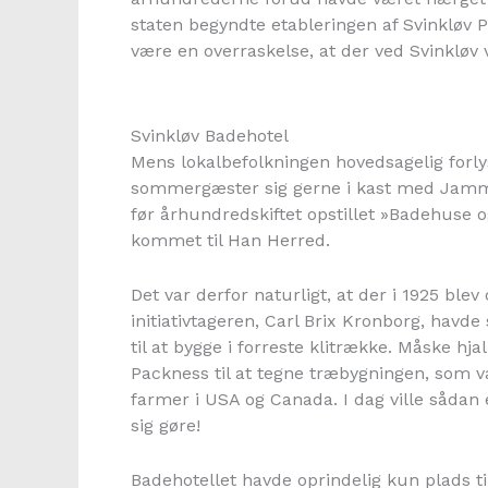
staten begyndte etableringen af Svinkløv P
være en overraskelse, at der ved Svinkløv 
Svinkløv Badehotel
Mens lokalbefolkningen hovedsagelig forly
sommergæster sig gerne i kast med Jammer
før århundredskiftet opstillet »Badehuse
kommet til Han Herred.
Det var derfor naturligt, at der i 1925 ble
initiativtageren, Carl Brix Kronborg, havde
til at bygge i forreste klitrække. Måske hja
Packness til at tegne træbygningen, som v
farmer i USA og Canada. I dag ville sådan 
sig gøre!
Badehotellet havde oprindelig kun plads ti