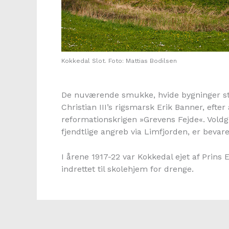
Kokkedal Slot. Foto: Mattias Bodilsen
De nuværende smukke, hvide bygninger st
Christian III’s rigsmarsk Erik Banner, eft
reformationskrigen »Grevens Fejde«. Voldgr
fjendtlige angreb via Limfjorden, er bevare
I årene 1917-22 var Kokkedal ejet af Prins Er
indrettet til skolehjem for drenge.