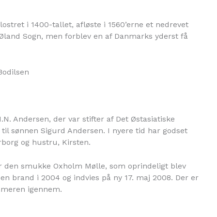
klostret i 1400-tallet, afløste i 1560’erne et nedrevet
 Øland Sogn, men forblev en af Danmarks yderst få
N. Andersen, der var stifter af Det Østasiatiske
til sønnen Sigurd Andersen. I nyere tid har godset
borg og hustru, Kirsten.
 den smukke Oxholm Mølle, som oprindeligt blev
en brand i 2004 og indvies på ny 17. maj 2008. Der er
ommeren igennem.