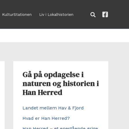
Søg
KulturStationen
Liv i Lokalhistorien
Gå på opdagelse i
naturen og historien i
Han Herred
Landet mellem Hav & Fjord
Hvad er Han Herred?
Han Herred – et enestående ørige