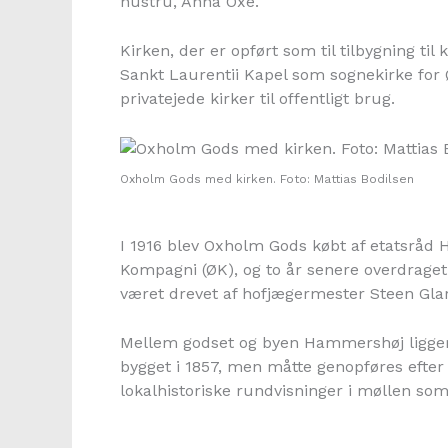
hustru, Anna Oxe.
Kirken, der er opført som til tilbygning til 
Sankt Laurentii Kapel som sognekirke for
privatejede kirker til offentligt brug.
Oxholm Gods med kirken. Foto: Mattias Bodilsen
I 1916 blev Oxholm Gods købt af etatsråd H.
Kompagni (ØK), og to år senere overdraget 
været drevet af hofjægermester Steen Glar
Mellem godset og byen Hammershøj ligger
bygget i 1857, men måtte genopføres efter 
lokalhistoriske rundvisninger i møllen s