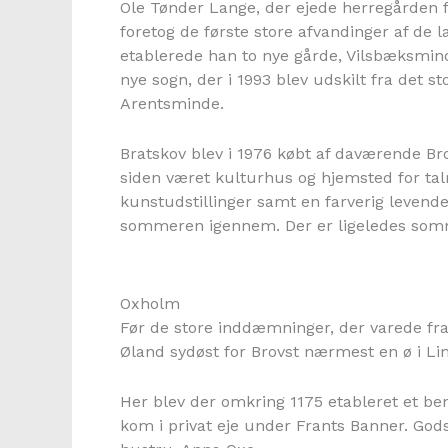
Ole Tønder Lange, der ejede herregården 
foretog de første store afvandinger af de 
etablerede han to nye gårde, Vilsbæksmind
nye sogn, der i 1993 blev udskilt fra det 
Arentsminde.
Bratskov blev i 1976 købt af daværende
siden været kulturhus og hjemsted for ta
kunstudstillinger samt en farverig leven
sommeren igennem. Der er ligeledes somm
Oxholm
Før de store inddæmninger, der varede fra s
Øland sydøst for Brovst nærmest en ø i Li
Her blev der omkring 1175 etableret et ben
kom i privat eje under Frants Banner. God