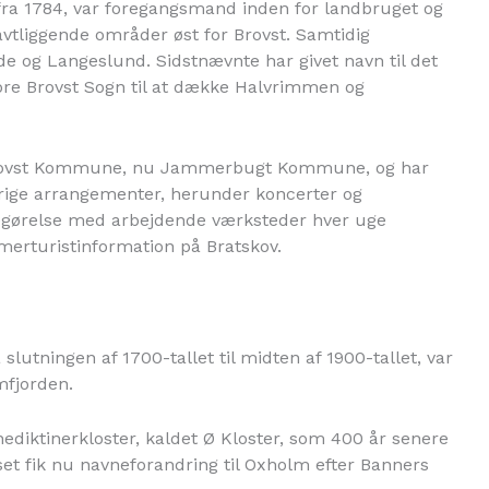
fra 1784, var foregangsmand inden for landbruget og
lavtliggende områder øst for Brovst. Samtidig
e og Langeslund. Sidstnævnte har givet navn til det
store Brovst Sogn til at dække Halvrimmen og
 Brovst Kommune, nu Jammerbugt Kommune, og har
lrige arrangementer, herunder koncerter og
degørelse med arbejdende værksteder hver uge
erturistinformation på Bratskov.
lutningen af 1700-tallet til midten af 1900-tallet, var
mfjorden.
ediktinerkloster, kaldet Ø Kloster, som 400 år senere
set fik nu navneforandring til Oxholm efter Banners