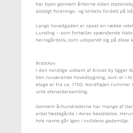
har byen gennem årtierne siden stationsbye
alsidigt forenings- og kirkeliv fordelt på 
Langs hovedgaden er opsat en række »stel
Lunding – som fortæller spændende histor
herregårdsliv, som udspandt sig på disse k
Bratskov
I den nordlige udkant af Brovst by ligger Br
Den nuværende hovedbygning, som er i to et
etage er fra ca. 1750. Nordfløjen rummer
unik stenaldersamling.
Gennem århundrederne har mange af Danma
antal fæstegårde i deres besiddelse. Heru
hvis navne går igen i nutidens gademiljø.