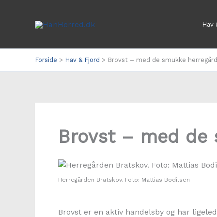
Gå
til
Hav 
indholdet
Forside
Hav & Fjord
Brovst – med de smukke herregår
Brovst – med de 
Herregården Bratskov. Foto: Mattias Bodilsen
Brovst er en aktiv handelsby og har ligel