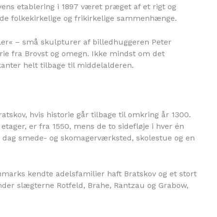
ns etablering i 1897 været præget af et rigt og
både folkekirkelige og frikirkelige sammenhænge.
er« – små skulpturer af billedhuggeren Peter
ie fra Brovst og omegn. Ikke mindst om det
anter helt tilbage til middelalderen.
atskov, hvis historie går tilbage til omkring år 1300.
ager, er fra 1550, mens de to sidefløje i hver én
 i dag smede- og skomagerværksted, skolestue og en
rks kendte adelsfamilier haft Bratskov og et stort
nder slægterne Rotfeld, Brahe, Rantzau og Grabow,