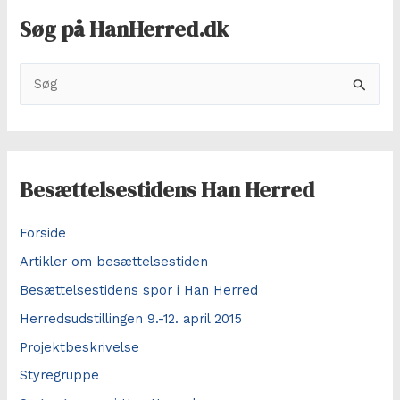
Søg på HanHerred.dk
S
ø
g
e
f
Besættelsestidens Han Herred
t
e
Forside
r
Artikler om besættelsestiden
:
Besættelsestidens spor i Han Herred
Herredsudstillingen 9.-12. april 2015
Projektbeskrivelse
Styregruppe