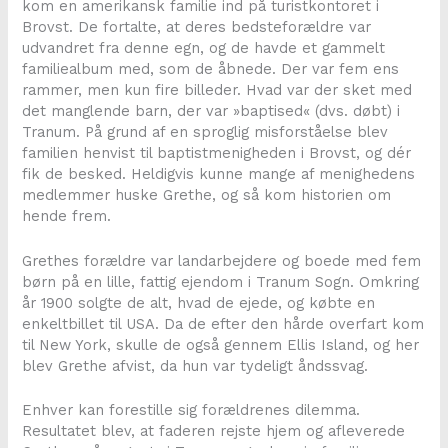
kom en amerikansk familie ind på turistkontoret i
Brovst. De fortalte, at deres bedsteforældre var
udvandret fra denne egn, og de havde et gammelt
familiealbum med, som de åbnede. Der var fem ens
rammer, men kun fire billeder. Hvad var der sket med
det manglende barn, der var »baptised« (dvs. døbt) i
Tranum. På grund af en sproglig misforståelse blev
familien henvist til baptistmenigheden i Brovst, og dér
fik de besked. Heldigvis kunne mange af menighedens
medlemmer huske Grethe, og så kom historien om
hende frem.
Grethes forældre var landarbejdere og boede med fem
børn på en lille, fattig ejendom i Tranum Sogn. Omkring
år 1900 solgte de alt, hvad de ejede, og købte en
enkeltbillet til USA. Da de efter den hårde overfart kom
til New York, skulle de også gennem Ellis Island, og her
blev Grethe afvist, da hun var tydeligt åndssvag.
Enhver kan forestille sig forældrenes dilemma.
Resultatet blev, at faderen rejste hjem og afleverede