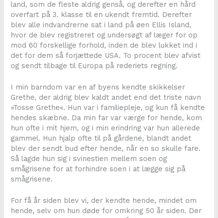
land, som de fleste aldrig genså, og derefter en hård
overfart på 3. klasse til en ukendt fremtid. Derefter
blev alle indvandrerne sat i land på øen Ellis Island,
hvor de blev registreret og undersøgt af læger for op
mod 60 forskellige forhold, inden de blev lukket ind i
det for dem så forjættede USA. To procent blev afvist
og sendt tilbage til Europa på rederiets regning.
I min barndom var en af byens kendte skikkelser
Grethe, der aldrig blev kaldt andet end det triste navn
»Tosse Grethe«. Hun var i familiepleje, og kun få kendte
hendes skæbne. Da min far var værge for hende, kom
hun ofte i mit hjem, og i min erindring var hun allerede
gammel. Hun hjalp ofte til på gårdene, blandt andet
blev der sendt bud efter hende, når en so skulle fare.
Så lagde hun sig i svinestien mellem soen og
smågrisene for at forhindre soen i at lægge sig på
smågrisene.
For få år siden blev vi, der kendte hende, mindet om
hende, selv om hun døde for omkring 50 år siden. Der