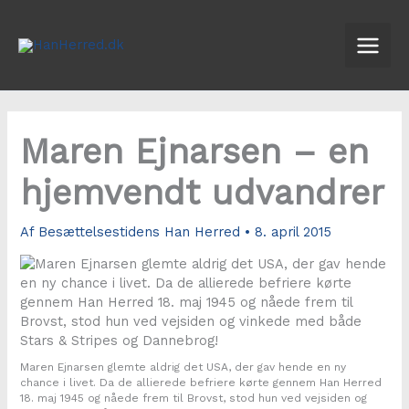
Gå
til
indholdet
Maren Ejnarsen – en
hjemvendt udvandrer
Af
Besættelsestidens Han Herred
•
8. april 2015
Maren Ejnarsen glemte aldrig det USA, der gav hende en ny
chance i livet. Da de allierede befriere kørte gennem Han Herred
18. maj 1945 og nåede frem til Brovst, stod hun ved vejsiden og