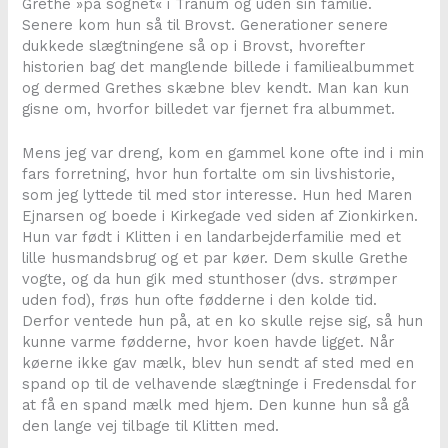
Grethe »på sognet« i Tranum og uden sin familie.
Senere kom hun så til Brovst. Generationer senere
dukkede slægtningene så op i Brovst, hvorefter
historien bag det manglende billede i familiealbummet
og dermed Grethes skæbne blev kendt. Man kan kun
gisne om, hvorfor billedet var fjernet fra albummet.
Mens jeg var dreng, kom en gammel kone ofte ind i min
fars forretning, hvor hun fortalte om sin livshistorie,
som jeg lyttede til med stor interesse. Hun hed Maren
Ejnarsen og boede i Kirkegade ved siden af Zionkirken.
Hun var født i Klitten i en landarbejderfamilie med et
lille husmandsbrug og et par køer. Dem skulle Grethe
vogte, og da hun gik med stunthoser (dvs. strømper
uden fod), frøs hun ofte fødderne i den kolde tid.
Derfor ventede hun på, at en ko skulle rejse sig, så hun
kunne varme fødderne, hvor koen havde ligget. Når
køerne ikke gav mælk, blev hun sendt af sted med en
spand op til de velhavende slægtninge i Fredensdal for
at få en spand mælk med hjem. Den kunne hun så gå
den lange vej tilbage til Klitten med.