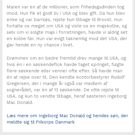
Maren var en af de millioner, som Frihedsgudinden tog
imod. Hun fik et godt liv i USA og blev gift. Da hun blev
enke og var barnløs, rejste hun tilbage til Brovst. Hun
fortalte os meget om USA og viste os en majskolbe, og
selv om vi solgte majs i forretningen, havde vi aldrig set
en kolbe før. Hun var evigt taknemlig mod det USA, der
gav hende en ny chance i livet.
Drømmen om en bedre fremtid drev mange til USA, og
hvis én i en søskendeflok havde taget springet, fulgte
flere søskende eller venner ofte efter. Så havde man
én at rejse over til. Den kendte kontorbestyrer Rudolf
Gregersen, der i mange år også var medlem af
sognerådet, var én af 13 søskende. De otte rejste til
USA, og kun to vendte tilbage, heraf søsteren Ingeborg
Mac Donald.
Læs mere om Ingeborg Mac Donald og hendes søn, der
meldte sig til Frikorps Danmark