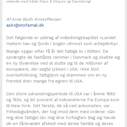
vinkede med både Stars & Stripes og Dannebrog!
Af Arne Sloth Kristoffersen
askr@stofamail.dk
Det følgende er uddrag af indledningskapitlet »Landet
mellem hav og fjord« i bogen »Brovst som arbejderby«
Mange opgav efter få år det fattige liv i Klitten. De
sprængte de fastlåste rammer i Danmark og skabte sig
en ny tilværelse ved at slutte sig til de millioner af
europæere, der søgte lykken i USA. Ikke blot
overbefolkning, fattigdom og drømmen om en ny
fremtid drev mange fra egnen til USA.
Den store udvandringsperiode til USA var i årene 1880
og 1924, og 90 procent af indvandrerne fra Europa kom
til New York. Det første, de så ved ankomsten, var
Frihedsgudinden, der tog imod dem med ordene: »Giv
mig dine fattige! Giv mig dine forfulgte!« Bag sig havde
de en tårevædet afsked med deres familie og deres