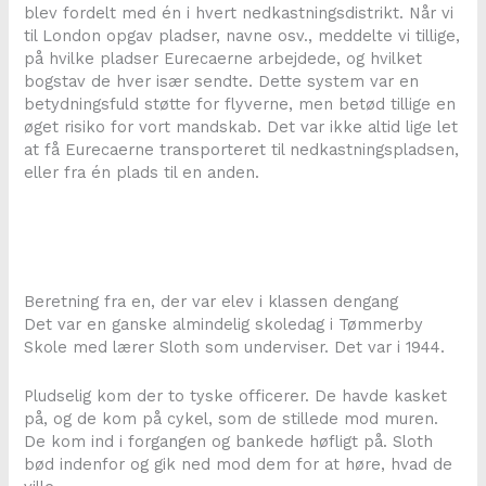
blev fordelt med én i hvert nedkastningsdistrikt. Når vi
til London opgav pladser, navne osv., meddelte vi tillige,
på hvilke pladser Eurecaerne arbejdede, og hvilket
bogstav de hver især sendte. Dette system var en
betydningsfuld støtte for flyverne, men betød tillige en
øget risiko for vort mandskab. Det var ikke altid lige let
at få Eurecaerne transporteret til nedkastningspladsen,
eller fra én plads til en anden.
Beretning fra en, der var elev i klassen dengang
Det var en ganske almindelig skoledag i Tømmerby
Skole med lærer Sloth som underviser. Det var i 1944.
Pludselig kom der to tyske officerer. De havde kasket
på, og de kom på cykel, som de stillede mod muren.
De kom ind i forgangen og bankede høfligt på. Sloth
bød indenfor og gik ned mod dem for at høre, hvad de