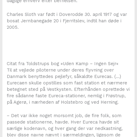
daglige erhverv efter befrielsen.
Charles Sloth var født i Doverodde 30. april 1917 og var
bosat Jernbanegade 20 i Fjerritslev, indtil han døde i
2005.
Citat fra Toldstrups bog »Uden Kamp – Ingen Sejr«
Til at vejlede piloterne under deres flyvning over
Danmark benyttedes pejlefyr, såkaldte Eurecas. (…)
Eurecaen skulle opstilles som fast station et nærmere
betegnet sted på Vestkysten. Efterhånden oprettede vi
fire sådanne faste Eureca-stationer, nemlig i Frøstrup,
på Agerø, i nærheden af Holstebro og ved Herning.
– Det var ikke noget morsomt job, de fire folk, som
passede stationerne, havde. Hver Eureca havde sit
særlige kodenavn, og hver gang der var nedkastning,
blev disse navne nævnt i særmeldingen, ligesom de