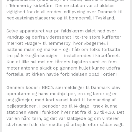
i Tømmerby kirketårn. Denne station var af aldeles
vigtighed for de allieredes indflyvning over Danmark til
nedkastningspladserne og til bombemål i Tyskland.
Selve apparaturet var pr. faldskærm dalet ned over
Pandrup og derfra videresendt i to-tre store kufferter
mærket »Bøger« til Tømmerby, hvor »bøgerne« i
nattens mulm og mørke – og i håb om folks fortsatte
tro på kirkegårdsspøgeri – installeredes i kirketårnet.
Kun et lille hul mellem tårnets tagsten samt en fem
meter antenne skudt op gennem hullet kunne udefra
fortælle, at kirken havde forbindelsen opad i orden!
Gennem koder i BBC’s særmeldinger til Danmark blev
operatøren og hans medhjælper, en ung lærer og en
ung gårdejer, med kort varsel kaldt til bemanding af
pejlestationen. I perioder op til 14 dage i træk kunne
stationen være i funktion hver nat fra kl. 23 til 4.30. Det
var en hård tørn, og det var klatøjede og om vinteren
stivfrosne folk, der mødte på arbejde efter sådan vagt.