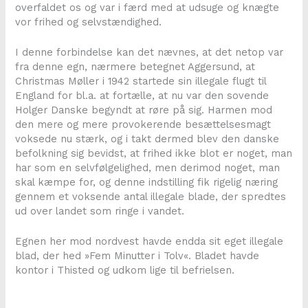
overfaldet os og var i færd med at udsuge og knægte
vor frihed og selvstændighed.
I denne forbindelse kan det nævnes, at det netop var
fra denne egn, nærmere betegnet Aggersund, at
Christmas Møller i 1942 startede sin illegale flugt til
England for bl.a. at fortælle, at nu var den sovende
Holger Danske begyndt at røre på sig. Harmen mod
den mere og mere provokerende besættelsesmagt
voksede nu stærk, og i takt dermed blev den danske
befolkning sig bevidst, at frihed ikke blot er noget, man
har som en selvfølgelighed, men derimod noget, man
skal kæmpe for, og denne indstilling fik rigelig næring
gennem et voksende antal illegale blade, der spredtes
ud over landet som ringe i vandet.
Egnen her mod nordvest havde endda sit eget illegale
blad, der hed »Fem Minutter i Tolv«. Bladet havde
kontor i Thisted og udkom lige til befrielsen.