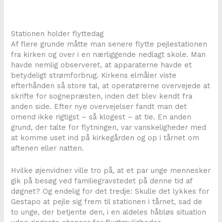
Stationen holder flyttedag
Af flere grunde måtte man senere flytte pejlestationen
fra kirken og over i en nærliggende nedlagt skole. Man
havde nemlig observeret, at apparaterne havde et
betydeligt strømforbrug. Kirkens elmåler viste
efterhånden så store tal, at operatørerne overvejede at
skrifte for sognepræsten, inden det blev kendt fra
anden side. Efter nye overvejelser fandt man det
omend ikke rigtigst – så klogest – at tie. En anden
grund, der talte for flytningen, var vanskeligheder med
at komme uset ind på kirkegården og op i tårnet om
aftenen eller natten.
Hvilke øjenvidner ville tro på, at et par unge mennesker
gik på besøg ved familiegravstedet på denne tid af
døgnet? Og endelig for det tredje: Skulle det lykkes for
Gestapo at pejle sig frem til stationen i tårnet, sad de
to unge, der betjente den, i en aldeles håbløs situation