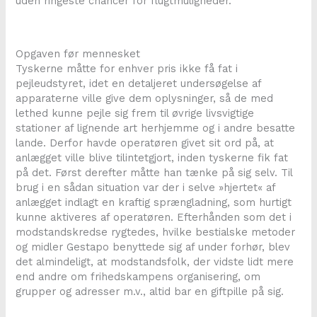
uden ringeste chancer for flugtmuligheder.
Opgaven før mennesket
Tyskerne måtte for enhver pris ikke få fat i
pejleudstyret, idet en detaljeret undersøgelse af
apparaterne ville give dem oplysninger, så de med
lethed kunne pejle sig frem til øvrige livsvigtige
stationer af lignende art herhjemme og i andre besatte
lande. Derfor havde operatøren givet sit ord på, at
anlægget ville blive tilintetgjort, inden tyskerne fik fat
på det. Først derefter måtte han tænke på sig selv. Til
brug i en sådan situation var der i selve »hjertet« af
anlægget indlagt en kraftig sprængladning, som hurtigt
kunne aktiveres af operatøren. Efterhånden som det i
modstandskredse rygtedes, hvilke bestialske metoder
og midler Gestapo benyttede sig af under forhør, blev
det almindeligt, at modstandsfolk, der vidste lidt mere
end andre om frihedskampens organisering, om
grupper og adresser m.v., altid bar en giftpille på sig.