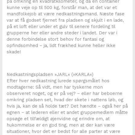
på omkring en kvadratkilometer, og da en container
kunne veje op til 500 kg, forstår man, at det var et
mandfolkejob at være nedkastningsmand. Næste fase
var at få godset fjernet fra pladsen og skjult i en lade,
på et loft eller under et gulv til senere fordeling til
grupperne her eller andre steder i landet. Der var i
denne forbindelse stort behov for fantasi og
opfindsomhed – ja, lidt frækhed kunne heller ikke
skade!
Nedkastningspladsen »JARL« (»KARLA«)
Efter hver nedkastning lurede spørgsmålet hos
modtagerne: Så vidt, men har tyskerne mon
observeret noget, og er på vej? – eller har beboerne
omkring pladsen set, hvad der skete i nattens løb, og
hvis ja, kan de så holde tæt? Det hændte – også her på
egnen – at lederen eller et andet gruppemedlem måtte
opsøge et tilfældigt øjenvidne og erindre om, at
hukommelse er en god ting, men at der kan være
situationer, hvor det er bedst for alle parter at være