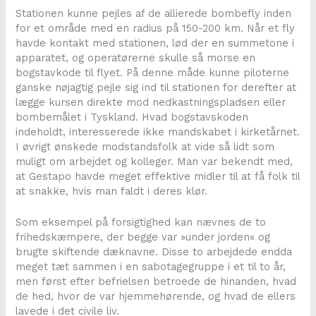
Stationen kunne pejles af de allierede bombefly inden
for et område med en radius på 150-200 km. Når et fly
havde kontakt med stationen, lød der en summetone i
apparatet, og operatørerne skulle så morse en
bogstavkode til flyet. På denne måde kunne piloterne
ganske nøjagtig pejle sig ind til stationen for derefter at
lægge kursen direkte mod nedkastningspladsen eller
bombemålet i Tyskland. Hvad bogstavskoden
indeholdt, interesserede ikke mandskabet i kirketårnet.
I øvrigt ønskede modstandsfolk at vide så lidt som
muligt om arbejdet og kolleger. Man var bekendt med,
at Gestapo havde meget effektive midler til at få folk til
at snakke, hvis man faldt i deres klør.
Som eksempel på forsigtighed kan nævnes de to
frihedskæmpere, der begge var »under jorden« og
brugte skiftende dæknavne. Disse to arbejdede endda
meget tæt sammen i en sabotagegruppe i et til to år,
men først efter befrielsen betroede de hinanden, hvad
de hed, hvor de var hjemmehørende, og hvad de ellers
lavede i det civile liv.