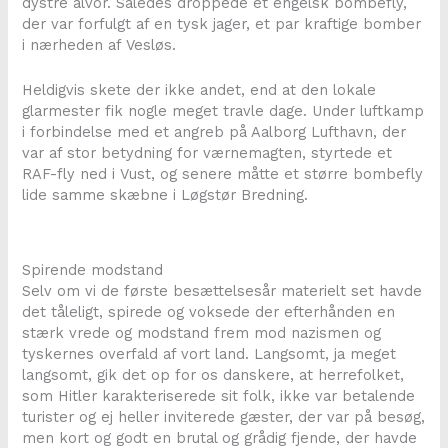
dystre alvor. Således droppede et engelsk bombefly,
der var forfulgt af en tysk jager, et par kraftige bomber
i nærheden af Vesløs.
Heldigvis skete der ikke andet, end at den lokale
glarmester fik nogle meget travle dage. Under luftkamp
i forbindelse med et angreb på Aalborg Lufthavn, der
var af stor betydning for værnemagten, styrtede et
RAF-fly ned i Vust, og senere måtte et større bombefly
lide samme skæbne i Løgstør Bredning.
Spirende modstand
Selv om vi de første besættelsesår materielt set havde
det tåleligt, spirede og voksede der efterhånden en
stærk vrede og modstand frem mod nazismen og
tyskernes overfald af vort land. Langsomt, ja meget
langsomt, gik det op for os danskere, at herrefolket,
som Hitler karakteriserede sit folk, ikke var betalende
turister og ej heller inviterede gæster, der var på besøg,
men kort og godt en brutal og grådig fjende, der havde