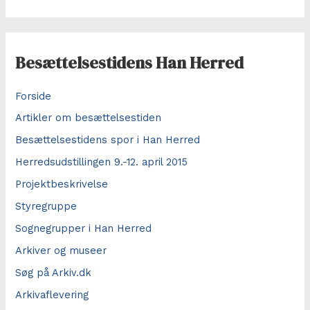
g
e
f
Besættelsestidens Han Herred
t
e
Forside
r
Artikler om besættelsestiden
:
Besættelsestidens spor i Han Herred
Herredsudstillingen 9.-12. april 2015
Projektbeskrivelse
Styregruppe
Sognegrupper i Han Herred
Arkiver og museer
Søg på Arkiv.dk
Arkivaflevering