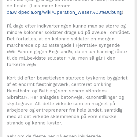
de fleste. (Læs mere herom:
da.wikipedia.org/wiki/Operation_Weser%C3%BCbung
)
Få dage efter indkvarteringen kunne man se større og
mindre kolonner soldater drage ud på øvelse i området.
Det fortælles, at en kolonne soldater en morgen
marcherede op ad Østergade i Fjerritslev syngende
»Wir Fahren gegen Engeland!«, da en lun hanning råbte
til de målbevidste soldater: »Ja, men så går I den
forkerte vej!«
Kort tid efter besættelsen startede tyskerne byggeriet
af et enormt fæstningsværk, centreret omkring
Hanstholm og Bulbjerg som senere »Nordens
Gibraltar«. Her anlagdes betonveje, kanonstillinger og
skyttegrave. Alt dette virkede som en magnet på
arbejdere og entreprenører fra hele landet, samtidig
med at det virkede skæmmende på vore smukke
strande og kønne kyster.
Selv om de fleste her på egnen injurierede