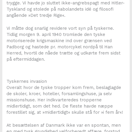
trygge. Vi havde jo sluttet ikke-angrebspagt med Hitler-
Tyskland og stolede på nabolandets idé og filosofi
angående »Det tredje Rige«.
Vi måtte dog snarlig revidere vort syn på tyskerne.
Tidlig morgen 9. april 1940 tromlede den tyske
motoriserede krigsmaskine ind over grænsen ved
Padborg og hastede pr. motorcykel nordpå til Han
Herred, hvortil de nåede trætte og udkørte frem sidst
på eftermiddagen.
Tyskernes invasion
Overalt hvor de tyske tropper kom frem, beslaglagde
de skoler, kroer, hoteller, forsamlingshuse, ja selv
missionshuse. Her indkvarteredes tropperne
midlertidigt, som det hed. De fleste havde næppe
forestillet sig, at »midlertidigt« skulle stå for »i fem år«!
At besættelsen af Danmark ikke var en spontan, men
en med tysk grundighed velforberedt affære, forstod