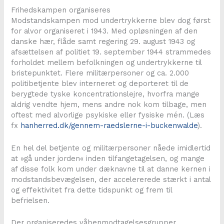
Frihedskampen organiseres
Modstandskampen mod undertrykkerne blev dog først
for alvor organiseret i 1943. Med opløsningen af den
danske hær, flåde samt regering 29. august 1943 og
afsættelsen af politiet 19. september 1944 strammedes
forholdet mellem befolkningen og undertrykkerne til
bristepunktet. Flere militærpersoner og ca. 2.000
politibetjente blev interneret og deporteret til de
berygtede tyske koncentrationslejre, hvorfra mange
aldrig vendte hjem, mens andre nok kom tilbage, men
oftest med alvorlige psykiske eller fysiske mén. (Læs
fx
hanherred.dk/gennem-raedslerne-i-buckenwalde
).
En hel del betjente og militærpersoner nåede imidlertid
at »gå under jorden« inden tilfangetagelsen, og mange
af disse folk kom under dæknavne til at danne kernen i
modstandsbevægelsen, der accelererede stærkt i antal
og effektivitet fra dette tidspunkt og frem til
befrielsen.
Der organiseredes våbenmodtagelsesgrupper,