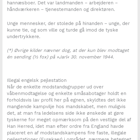
hannæsboer. Det var landmanden – arbejderen –
håndværkeren – tjenestemanden og direktøren.
Unge mennesker, der stolede på hinanden – unge, der
kunne tie, og som ville og turde gå imod de tyske
undertrykkere.
(*) Øvrige kilder nævner dog, at der kun blev modtaget
én sending (½ fox) på »Jarl« 30. november 1944.
Illegal engelsk pejlestation
Når de enkelte modstandsgrupper ud over
våbenmodtagelse og enkelte småsabotager holdt en
forholdsvis lav profil her på egnen, skyldtes det ikke
manglende kampvilje hos mandskabet, men muligvis
det, at man fra ledelsens side ikke ønskede at gøre
tyskerne for meget opmærksom på den vestlige del af
Han Herred, idet man efter ordre fra England havde
placeret en af modstandskampens fire faste, illegale
pejlestationer (Eurekaer) i området, nærmere betegnet