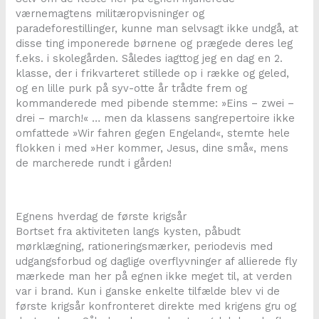
værnemagtens militæropvisninger og
paradeforestillinger, kunne man selvsagt ikke undgå, at
disse ting imponerede børnene og prægede deres leg
f.eks. i skolegården. Således iagttog jeg en dag en 2.
klasse, der i frikvarteret stillede op i række og geled,
og en lille purk på syv-otte år trådte frem og
kommanderede med pibende stemme: »Eins – zwei –
drei – march!« … men da klassens sangrepertoire ikke
omfattede »Wir fahren gegen Engeland«, stemte hele
flokken i med »Her kommer, Jesus, dine små«, mens
de marcherede rundt i gården!
Egnens hverdag de første krigsår
Bortset fra aktiviteten langs kysten, påbudt
mørklægning, rationeringsmærker, periodevis med
udgangsforbud og daglige overflyvninger af allierede fly
mærkede man her på egnen ikke meget til, at verden
var i brand. Kun i ganske enkelte tilfælde blev vi de
første krigsår konfronteret direkte med krigens gru og