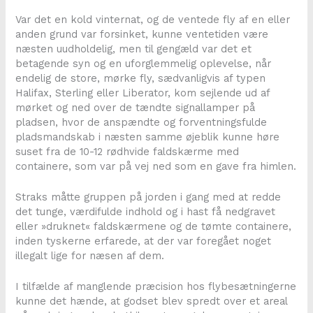
Var det en kold vinternat, og de ventede fly af en eller
anden grund var forsinket, kunne ventetiden være
næsten uudholdelig, men til gengæld var det et
betagende syn og en uforglemmelig oplevelse, når
endelig de store, mørke fly, sædvanligvis af typen
Halifax, Sterling eller Liberator, kom sejlende ud af
mørket og ned over de tændte signallamper på
pladsen, hvor de anspændte og forventningsfulde
pladsmandskab i næsten samme øjeblik kunne høre
suset fra de 10-12 rødhvide faldskærme med
containere, som var på vej ned som en gave fra himlen.
Straks måtte gruppen på jorden i gang med at redde
det tunge, værdifulde indhold og i hast få nedgravet
eller »druknet« faldskærmene og de tømte containere,
inden tyskerne erfarede, at der var foregået noget
illegalt lige for næsen af dem.
I tilfælde af manglende præcision hos flybesætningerne
kunne det hænde, at godset blev spredt over et areal