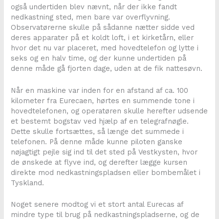
også undertiden blev nævnt, når der ikke fandt
nedkastning sted, men bare var overflyvning.
Observatørerne skulle på sådanne nætter sidde ved
deres apparater på et koldt loft, i et kirketårn, eller
hvor det nu var placeret, med hovedtelefon og lytte i
seks og en halv time, og der kunne undertiden på
denne måde gå fjorten dage, uden at de fik nattesøvn.
Når en maskine var inden for en afstand af ca. 100
kilometer fra Eurecaen, hørtes en summende tone i
hovedtelefonen, og operatøren skulle herefter udsende
et bestemt bogstav ved hjælp af en telegrafnøgle.
Dette skulle fortsættes, så længe det summede i
telefonen. På denne måde kunne piloten ganske
nøjagtigt pejle sig ind til det sted på Vestkysten, hvor
de ønskede at flyve ind, og derefter lægge kursen
direkte mod nedkastningspladsen eller bombemålet i
Tyskland.
Noget senere modtog vi et stort antal Eurecas af
mindre type til brug på nedkastningspladserne, og de