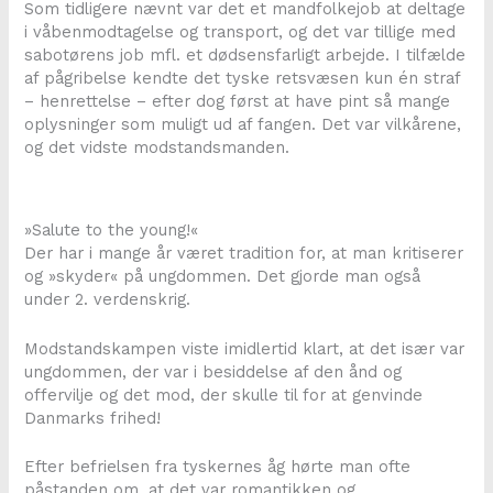
Som tidligere nævnt var det et mandfolkejob at deltage
i våbenmodtagelse og transport, og det var tillige med
sabotørens job mfl. et dødsensfarligt arbejde. I tilfælde
af pågribelse kendte det tyske retsvæsen kun én straf
– henrettelse – efter dog først at have pint så mange
oplysninger som muligt ud af fangen. Det var vilkårene,
og det vidste modstandsmanden.
»Salute to the young!«
Der har i mange år været tradition for, at man kritiserer
og »skyder« på ungdommen. Det gjorde man også
under 2. verdenskrig.
Modstandskampen viste imidlertid klart, at det især var
ungdommen, der var i besiddelse af den ånd og
offervilje og det mod, der skulle til for at genvinde
Danmarks frihed!
Efter befrielsen fra tyskernes åg hørte man ofte
påstanden om, at det var romantikken og