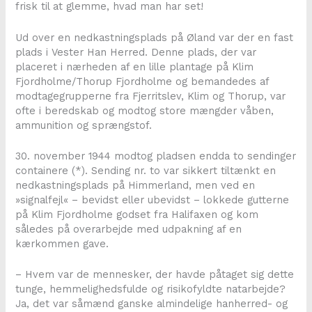
frisk til at glemme, hvad man har set!
Ud over en nedkastningsplads på Øland var der en fast
plads i Vester Han Herred. Denne plads, der var
placeret i nærheden af en lille plantage på Klim
Fjordholme/Thorup Fjordholme og bemandedes af
modtagegrupperne fra Fjerritslev, Klim og Thorup, var
ofte i beredskab og modtog store mængder våben,
ammunition og sprængstof.
30. november 1944 modtog pladsen endda to sendinger
containere (*). Sending nr. to var sikkert tiltænkt en
nedkastningsplads på Himmerland, men ved en
»signalfejl« – bevidst eller ubevidst – lokkede gutterne
på Klim Fjordholme godset fra Halifaxen og kom
således på overarbejde med udpakning af en
kærkommen gave.
– Hvem var de mennesker, der havde påtaget sig dette
tunge, hemmelighedsfulde og risikofyldte natarbejde?
Ja, det var såmænd ganske almindelige hanherred- og