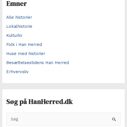
Emner
Alle historier
Lokalhistorie
Kulturliv
Folk i Han Herred
Huse med historier
Besættelsestidens Han Herred
Erhvervsliv
Søg på HanHerred.dk
S
ø