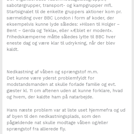
sabotørgrupper, transport- og kampgrupper mfl.
Startsignalet til de enkelte gruppers aktioner kom pr.
særmelding over BBC London i form af koder, der
eksempelvis kunne lyde således: »Hilsen til Holger –
Bent – Gerda og Tekla«, eller »Æblet er modent«.
Frihedskæmperne måtte således lytte til BBC hver
eneste dag og være klar til udrykning, når der blev
kaldt.
Nedkastning af våben og sprængstof m.m.
Det kunne være yderst problemfyldt for
modstandsmanden at skulle forlade familie og evt.
gæster kl. 11 om aftenen uden at kunne forklare, hvad
og hvem, der kaldte ham på natarbejde.
Hans næste problem var at liste uset hjemmefra og ud
af byen til den nedkastningsplads, som den
pågældende nat skulle modtage våben og/eller
sprængstof fra allierede fly.