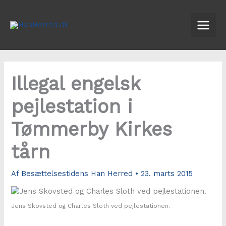
Gå
til
indholdet
Illegal engelsk
pejlestation i
Tømmerby Kirkes
tårn
Af
Besættelsestidens Han Herred
•
23. marts 2015
Jens Skovsted og Charles Sloth ved pejlestationen.