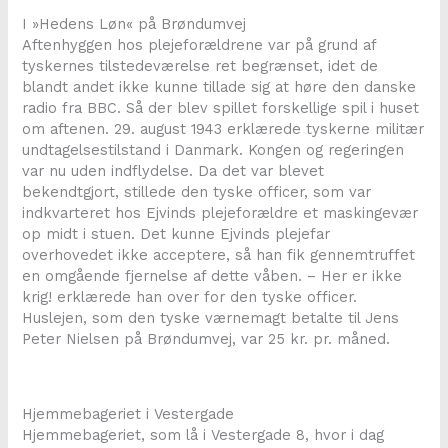
I »Hedens Løn« på Brøndumvej
Aftenhyggen hos plejeforældrene var på grund af
tyskernes tilstedeværelse ret begrænset, idet de
blandt andet ikke kunne tillade sig at høre den danske
radio fra BBC. Så der blev spillet forskellige spil i huset
om aftenen. 29. august 1943 erklærede tyskerne militær
undtagelsestilstand i Danmark. Kongen og regeringen
var nu uden indflydelse. Da det var blevet
bekendtgjort, stillede den tyske officer, som var
indkvarteret hos Ejvinds plejeforældre et maskingevær
op midt i stuen. Det kunne Ejvinds plejefar
overhovedet ikke acceptere, så han fik gennemtruffet
en omgående fjernelse af dette våben. – Her er ikke
krig! erklærede han over for den tyske officer.
Huslejen, som den tyske værnemagt betalte til Jens
Peter Nielsen på Brøndumvej, var 25 kr. pr. måned.
Hjemmebageriet i Vestergade
Hjemmebageriet, som lå i Vestergade 8, hvor i dag