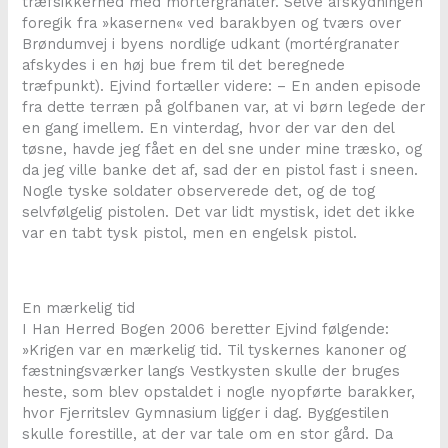
træfsikkerhed med mortérgranater. Selve afskydningen
foregik fra »kasernen« ved barakbyen og tværs over
Brøndumvej i byens nordlige udkant (mortérgranater
afskydes i en høj bue frem til det beregnede
træfpunkt). Ejvind fortæller videre: – En anden episode
fra dette terræn på golfbanen var, at vi børn legede der
en gang imellem. En vinterdag, hvor der var den del
tøsne, havde jeg fået en del sne under mine træsko, og
da jeg ville banke det af, sad der en pistol fast i sneen.
Nogle tyske soldater observerede det, og de tog
selvfølgelig pistolen. Det var lidt mystisk, idet det ikke
var en tabt tysk pistol, men en engelsk pistol.
En mærkelig tid
I Han Herred Bogen 2006 beretter Ejvind følgende:
»Krigen var en mærkelig tid. Til tyskernes kanoner og
fæstningsværker langs Vestkysten skulle der bruges
heste, som blev opstaldet i nogle nyopførte barakker,
hvor Fjerritslev Gymnasium ligger i dag. Byggestilen
skulle forestille, at der var tale om en stor gård. Da