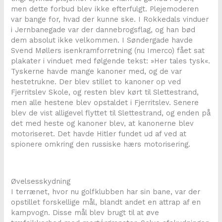
men dette forbud blev ikke efterfulgt. Plejemoderen
var bange for, hvad der kunne ske. I Rokkedals vinduer
i Jernbanegade var der dannebrogsflag, og han bød
dem absolut ikke velkommen. I Søndergade havde
Svend Møllers isenkramforretning (nu Imerco) fået sat
plakater i vinduet med følgende tekst: »Her tales tysk«.
Tyskerne havde mange kanoner med, og de var
hestetrukne. Der blev stillet to kanoner op ved
Fjerritslev Skole, og resten blev kørt til Slettestrand,
men alle hestene blev opstaldet i Fjerritslev. Senere
blev de vist alligevel flyttet til Slettestrand, og enden på
det med heste og kanoner blev, at kanonerne blev
motoriseret. Det havde Hitler fundet ud af ved at
spionere omkring den russiske hærs motorisering.
Øvelsesskydning
I terrænet, hvor nu golfklubben har sin bane, var der
opstillet forskellige mål, blandt andet en attrap af en
kampvogn. Disse mål blev brugt til at øve