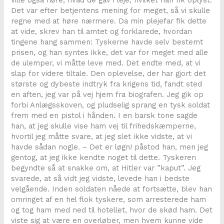
ville også høre, hvad de gav i leje, hvilket han fik oplyst.
Det var efter betjentens mening for meget, så vi skulle
regne med at høre nærmere. Da min plejefar fik dette
at vide, skrev han til amtet og forklarede, hvordan
tingene hang sammen: Tyskerne havde selv bestemt
prisen, og han syntes ikke, det var for meget med alle
de ulemper, vi måtte leve med. Det endte med, at vi
slap for videre tiltale. Den oplevelse, der har gjort det
største og dybeste indtryk fra krigens tid, fandt sted
en aften, jeg var på vej hjem fra biografen. Jeg gik op
forbi Anlægsskoven, og pludselig sprang en tysk soldat
frem med en pistol i hånden. I en barsk tone sagde
han, at jeg skulle vise ham vej til frihedskæmperne,
hvortil jeg måtte svare, at jeg slet ikke vidste, at vi
havde sådan nogle. – Det er løgn! påstod han, men jeg
gentog, at jeg ikke kendte noget til dette. Tyskeren
begyndte så at snakke om, at Hitler var ”kaput”. Jeg
svarede, at så vidt jeg vidste, levede han i bedste
velgående. Inden soldaten nåede at fortsætte, blev han
omringet af en hel flok tyskere, som arresterede ham
og tog ham med ned til hotellet, hvor de skød ham. Det
viste sig at være en overløber, men hvem kunne vide