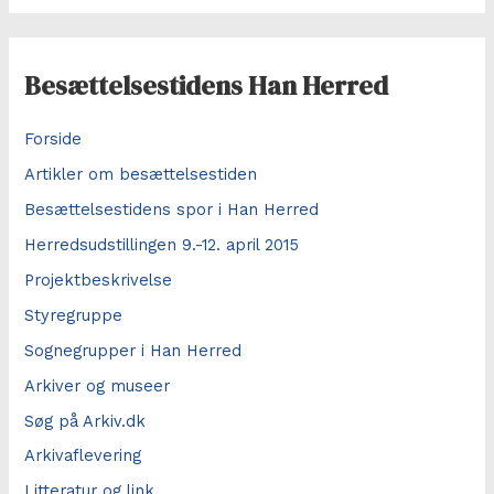
g
e
f
Besættelsestidens Han Herred
t
e
Forside
r
Artikler om besættelsestiden
:
Besættelsestidens spor i Han Herred
Herredsudstillingen 9.-12. april 2015
Projektbeskrivelse
Styregruppe
Sognegrupper i Han Herred
Arkiver og museer
Søg på Arkiv.dk
Arkivaflevering
Litteratur og link