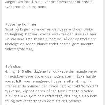
Jæger Sko har til huse, var storleverandør af brød til
tyskerne på »kasernen«.
Russerne kommer
Sidst på krigen kom der en del russere til den tyske
forlægning. Det var »overløbere« fra den russiske hær.
De var ikke særligt disciplinerede, så der opstod flere
uheldige episoder, blandt andet det tidligere nævnte
voldtægtsforsøg.
Befrielsen
4. maj 1945 eller dagene før dukkede der mange »nye«
frihedskæmpere op, endda nogen, som måske havde
været lidt »værnemagere«. I dagene efter 4. maj fik
mange af de kvinder, der havde haft kontakt/forhold til
tyskerne, klippet deres hår af. Men i mange tilfælde
blev det ikke gjort helt retfærdigt, idet nogle slap helt
fri, og det var fortrinsvis dem fra det pænere