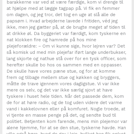
barakkerne var ved at være færdige, kom vi drenge til
at hjælpe med at lægge tagpap på. Vi fik en femmer
om dagen, og jeg tror, det tog en uge at slå alle de
papsøm i. Hvad arbejderne lavede i fritiden, véd jeg
ikke, men jeg gætter på, at de brugte meget af tiden til
at drikke øl. Da byggeriet var færdigt, kom tyskerne en
nat klokken fire og hamrede på hos mine
plejeforældre: – Om vi kunne sige, hvor lejren var? Det
så komisk ud med min plejefar iført lange underbukser,
lang skjorte og nathue stå over for en tysk officer, som
herefter skulle bo hos os sammen med en oppasser.
De skulle have vores pæne stue, og for at komme
frem og tilbage mellem stue og køkken og bryggers,
måtte de trave igennem vores dagligstue. Vi var ikke
mere os selv, og det var ikke særlig sjovt at have
tyskere i huset hele tiden. Når det passede dem, kom
de for at høre radio, og de tog uden videre det varme
vand i kakkelovnen eller på komfuret. Nogle troede, at
vi tjente en masse penge på det, og sendte bud til
politiet. Betjenten kom farende, mens min plejemor var
alene hjemme, for at se den stue, tyskerne havde. Han