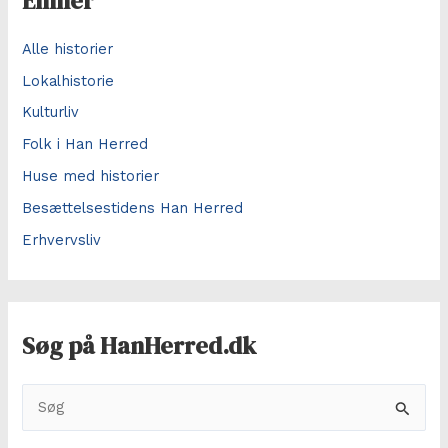
Emner
Alle historier
Lokalhistorie
Kulturliv
Folk i Han Herred
Huse med historier
Besættelsestidens Han Herred
Erhvervsliv
Søg på HanHerred.dk
S
ø