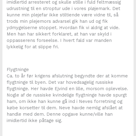
imidlertid arresteret og skulle stille i fuld feltmæssig
udrustning til en stroptur ude i vores pløjemark. Det
kunne min plejefar ikke stiltiende være vidne til, så
trods min plejemors advarsel gik han ud og fik
ydmygelserne stoppet. Hvordan fik vi aldrig at vide.
Men han har sikkert forklaret, at han var skyld i
oppasserens forseelse. I hvert fald var manden
lykkelig for at slippe fri.
Flygtninge
Ca. to år før krigens afslutning begyndte der at komme
flygtninge til byen. Det var hovedsagelig russiske
flygtninge. Her havde Ejvind en lille, morsom oplevelse.
Nogle af de russiske kvindelige flygtninge havde spurgt
ham, om ikke han kunne gå ind i Neves forretning og
købe korsetter til dem. Neve havde nemlig afslået at
handle med dem. Denne opgave kunne/ville han
imidlertid ikke påtage sig.