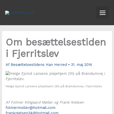
Gå
til
indholdet
Om besættelsestiden
i Fjerritslev
Af
Besættelsestidens Han Herred
•
31. maj 2014
Helge Ejvind Larsens plejehjem (th) på Brøndumvej i Fjerritslev.
Af Folmer Klitgaard Møller og Frank Nielsen
folmermoller@hotmail.com
franknielsen34@hotmail.com