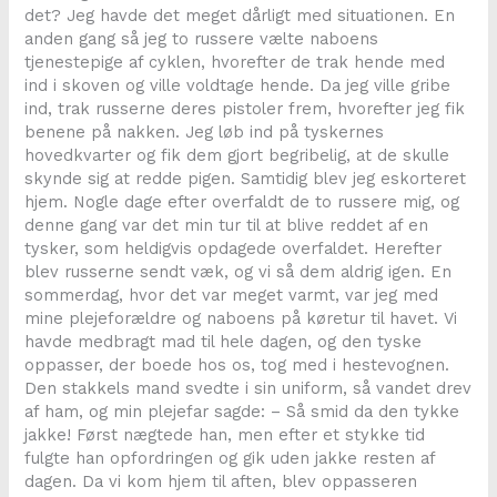
det? Jeg havde det meget dårligt med situationen. En
anden gang så jeg to russere vælte naboens
tjenestepige af cyklen, hvorefter de trak hende med
ind i skoven og ville voldtage hende. Da jeg ville gribe
ind, trak russerne deres pistoler frem, hvorefter jeg fik
benene på nakken. Jeg løb ind på tyskernes
hovedkvarter og fik dem gjort begribelig, at de skulle
skynde sig at redde pigen. Samtidig blev jeg eskorteret
hjem. Nogle dage efter overfaldt de to russere mig, og
denne gang var det min tur til at blive reddet af en
tysker, som heldigvis opdagede overfaldet. Herefter
blev russerne sendt væk, og vi så dem aldrig igen. En
sommerdag, hvor det var meget varmt, var jeg med
mine plejeforældre og naboens på køretur til havet. Vi
havde medbragt mad til hele dagen, og den tyske
oppasser, der boede hos os, tog med i hestevognen.
Den stakkels mand svedte i sin uniform, så vandet drev
af ham, og min plejefar sagde: – Så smid da den tykke
jakke! Først nægtede han, men efter et stykke tid
fulgte han opfordringen og gik uden jakke resten af
dagen. Da vi kom hjem til aften, blev oppasseren