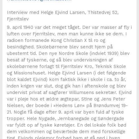
Interview med Helge Ejvind Larsen, Thistedvej 52,
Fjerritslev
9. april 1940 var det meget tåget. Der var masser af fly i
luften over Fjerritslev, men man kunne ikke se dem. I
radioen formanede Kong Christian X til ro og
besindighed. Skolebørnene blev sendt hjem på
ubestemt tid. Den nye Nordre Skole (indviet 1939) blev
besat af tyskerne, og så blev undervisningen af
skolebørnene forlagt til Fjerritslev Kro, Teknisk Skole
og Missionshuset. Helge Ejvind Larsen (i det følgende
blot kaldet Ejvind) kom faktisk ikke i skole i ca. to år,
inden krigen var slut, dog gik han i aftenskole og blev
undervist privat af sagfører Willumsens sekretær. Ejvind
var i pleje hos et ældre ægtepar, Stine og Jens Peter
Nielsen, der boede i »Hedens Løn« på Brøndumvej 19-
21. Nogle få dage efter 9. april var byen fuld af tyske
tropper. Hele Nygade, Jernbanegade og Søndergade
var fyldt op af tyske køretøjer. En del lokale folk bød
dem velkommen og beværtede dem med forskellige
ting. Ejvinds plejemor forbød ham at gå ned i byen,