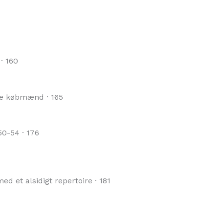
· 160
ige købmænd · 165
50-54 · 176
 et alsidigt repertoire · 181