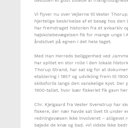
desuden et godt billede af mangfoldighede
Vi flyver nu over Vejlerne til Vester Thor
hjertelige beskrivelse af et besøg hos den 
har fremdraget historien fra et avisarkiv
højskolebevægelsen fik for mange unge i An
åndslivet på egnen i det hele taget.
Med Han Herreds beliggenhed ved Jammerb
har spillet en stor rolle i den lokale histo
Thorup Strand, har sat sig for at dokume
etablering i 1857 og udvikling frem til 19
skibsforlis langs den vanskelige kyst. De
1900-tallet, hvor især fiskeriet fik gavn her
Chr. Kjelgaard fra Vester Svenstrup har s
fiskere, der nær havde sat livet til under e
redningsvæsen ikke involveret – alligevel 
bøjede de knæ og bad. »Vi vidste ikke bedre