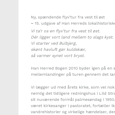
Ny, spændende flyv’tur fra vest til øst
–
15. udgave af Han Herreds lokalhistoris
Vi ta’r os en flyv’tur fra vest til øst.
Dér ligger vort land mellem to slags kyst.
Vi starter ved Bulbjerg,
skønt havluft gør kuldskær,
så varmer synet vort bryst.
Han Herred Bogen 2010 byder igen på en 
mellemlandinger på turen gennem det lan
Vi lægger ud med årets kirke, som vel no
nemlig det tidligere redningshus i Lild Str
sit nuværende formål palmesøndag i 1950
været kirkesanger i pastoratet, fortæller 
vandrehistorier og virkelige hændelser, de