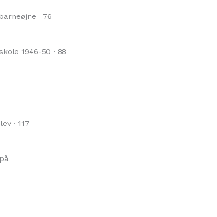
barneøjne · 76
skole 1946-50 · 88
ev · 117
 på