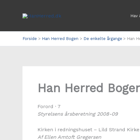
Gå
til
Hav 
indholdet
Forside
Han Herred Bogen
De enkelte årgange
Han H
Han Herred Boge
Forord · 7
Styrelsens årsberetning 2008-09
Kirken i redningshuset – Lild Strand Kirke 
Af Ellen Amtoft Gregersen