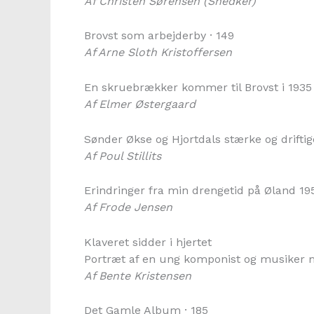
Af Christen Sørensen (Snedker)
Brovst som arbejderby · 149
Af Arne Sloth Kristoffersen
En skruebrækker kommer til Brovst i 1935 
Af Elmer Østergaard
Sønder Økse og Hjortdals stærke og drift
Af Poul Stillits
Erindringer fra min drengetid på Øland 19
Af Frode Jensen
Klaveret sidder i hjertet
Portræt af en ung komponist og musiker med
Af Bente Kristensen
Det Gamle Album · 185