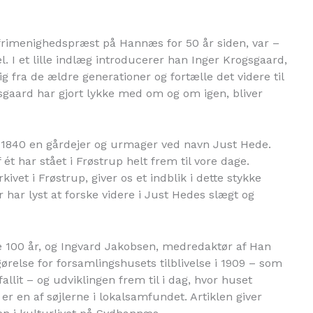
rimenighedspræst på Hannæs for 50 år siden, var –
l. I et lille indlæg introducerer han Inger Krogsgaard,
ig fra de ældre generationer og fortælle det videre til
sgaard har gjort lykke med om og om igen, bliver
il 1840 en gårdejer og urmager ved navn Just Hede.
t har stået i Frøstrup helt frem til vore dage.
ivet i Frøstrup, giver os et indblik i dette stykke
er har lyst at forske videre i Just Hedes slægt og
 100 år, og Ingvard Jakobsen, medredaktør af Han
relse for forsamlingshusets tilblivelse i 1909 – som
llit – og udviklingen frem til i dag, hvor huset
er en af søjlerne i lokalsamfundet. Artiklen giver