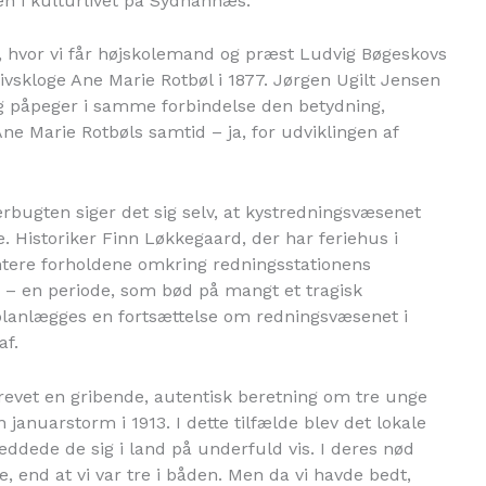
n i kulturlivet på Sydhannæs.
up, hvor vi får højskolemand og præst Ludvig Bøgeskovs
livskloge Ane Marie Rotbøl i 1877. Jørgen Ugilt Jensen
 og påpeger i samme forbindelse den betydning,
e Marie Rotbøls samtid – ja, for udviklingen af
ugten siger det sig selv, at kystredningsvæsenet
rie. Historiker Finn Løkkegaard, der har feriehus i
ntere forholdene omkring redningsstationens
00 – en periode, som bød på mangt et tragisk
r planlægges en fortsættelse om redningsvæsenet i
af.
krevet en gribende, autentisk beretning om tre unge
n januarstorm i 1913. I dette tilfælde blev det lokale
reddede de sig i land på underfuld vis. I deres nød
, end at vi var tre i båden. Men da vi havde bedt,