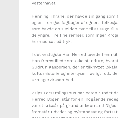
Vesterhavet.
Henning Thrane, der havde sin gang som f
og er – en god iagttager af egnens folkesjæ
som havde en sjælden evne til at suge til s
de yngre. Tre fine remser, som Inger Krog
hermed sat på tryk.
I det vestligste Han Herred levede frem t
Han fremstillede smukke standure, hvoraf é
Gudrun Kaspersen, der er tilknyttet lokalark
kulturhistorie og efterlyser i øvrigt folk, d
urmagervirksomhed.
Øsløs Forsamlingshus har netop rundet de
Herred Bogen, står for en indgående redegø
var et kriseår på grund af købmand Diges fa
fremstår udvidet og nyistandsat og fortsat 