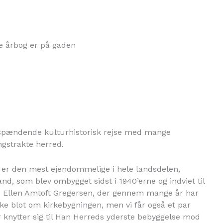
ke årbog er på gaden
spændende kulturhistorisk rejse med mange
gstrakte herred.
k er den mest ejendommelige i hele landsdelen,
and, som blev ombygget sidst i 1940’erne og indviet til
. Ellen Amtoft Gregersen, der gennem mange år har
ikke blot om kirkebygningen, men vi får også et par
r knytter sig til Han Herreds yderste bebyggelse mod