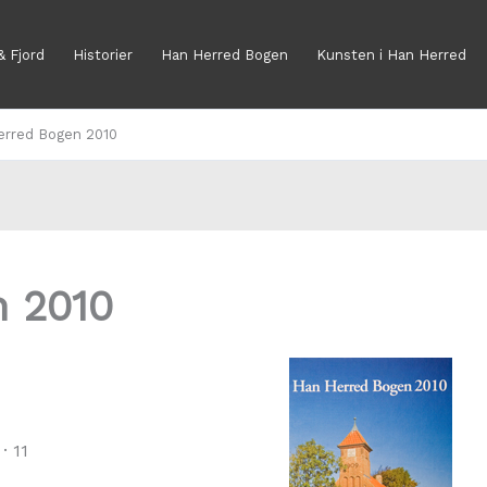
& Fjord
Historier
Han Herred Bogen
Kunsten i Han Herred
erred Bogen 2010
n 2010
· 11