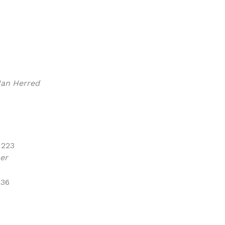
Han Herred
 223
er
236