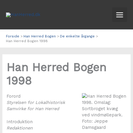
Gå
til
indholdet
Forside
Han Herred Bogen
De enkelte årgange
Han Herred Bogen 1998
Han Herred Bogen
1998
Forord
Styrelsen for Lokalhistorisk
Samvirke for Han Herred
Introduktion
Redaktionen