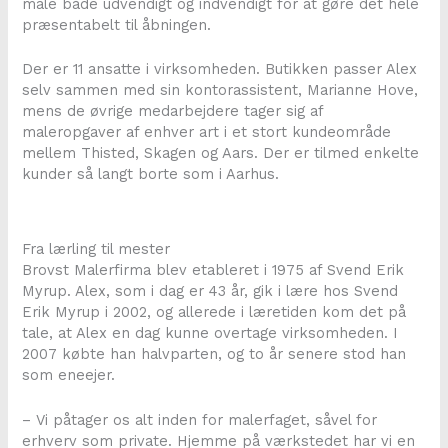
male både udvendigt og indvendigt for at gøre det hele
præsentabelt til åbningen.
Der er 11 ansatte i virksomheden. Butikken passer Alex
selv sammen med sin kontorassistent, Marianne Hove,
mens de øvrige medarbejdere tager sig af
maleropgaver af enhver art i et stort kundeområde
mellem Thisted, Skagen og Aars. Der er tilmed enkelte
kunder så langt borte som i Aarhus.
Fra lærling til mester
Brovst Malerfirma blev etableret i 1975 af Svend Erik
Myrup. Alex, som i dag er 43 år, gik i lære hos Svend
Erik Myrup i 2002, og allerede i læretiden kom det på
tale, at Alex en dag kunne overtage virksomheden. I
2007 købte han halvparten, og to år senere stod han
som eneejer.
– Vi påtager os alt inden for malerfaget, såvel for
erhverv som private. Hjemme på værkstedet har vi en