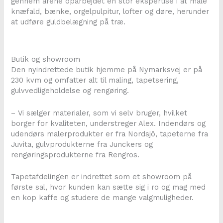
gennem årene oparbejdet en stor ekspertise i at male
knæfald, bænke, orgelpulpitur, lofter og døre, herunder
at udføre guldbelægning på træ.
Butik og showroom
Den nyindrettede butik hjemme på Nymarksvej er på
230 kvm og omfatter alt til maling, tapetsering,
gulvvedligeholdelse og rengøring.
– Vi sælger materialer, som vi selv bruger, hvilket
borger for kvaliteten, understreger Alex. Indendørs og
udendørs malerprodukter er fra Nordsjö, tapeterne fra
Juvita, gulvprodukterne fra Junckers og
rengøringsprodukterne fra Rengros.
Tapetafdelingen er indrettet som et showroom på
første sal, hvor kunden kan sætte sig i ro og mag med
en kop kaffe og studere de mange valgmuligheder.