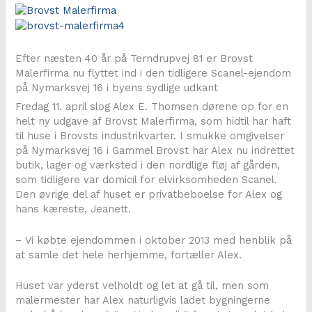
Efter næsten 40 år på Terndrupvej 81 er Brovst
Malerfirma nu flyttet ind i den tidligere Scanel-ejendom
på Nymarksvej 16 i byens sydlige udkant
Fredag 11. april slog Alex E. Thomsen dørene op for en
helt ny udgave af Brovst Malerfirma, som hidtil har haft
til huse i Brovsts industrikvarter. I smukke omgivelser
på Nymarksvej 16 i Gammel Brovst har Alex nu indrettet
butik, lager og værksted i den nordlige fløj af gården,
som tidligere var domicil for elvirksomheden Scanel.
Den øvrige del af huset er privatbeboelse for Alex og
hans kæreste, Jeanett.
– Vi købte ejendommen i oktober 2013 med henblik på
at samle det hele herhjemme, fortæller Alex.
Huset var yderst velholdt og let at gå til, men som
malermester har Alex naturligvis ladet bygningerne