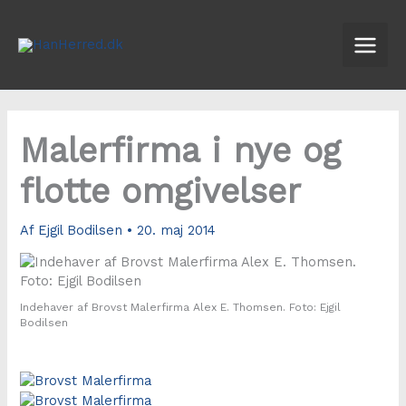
Gå
til
indholdet
Malerfirma i nye og
flotte omgivelser
Af
Ejgil Bodilsen
•
20. maj 2014
Indehaver af Brovst Malerfirma Alex E. Thomsen. Foto: Ejgil
Bodilsen