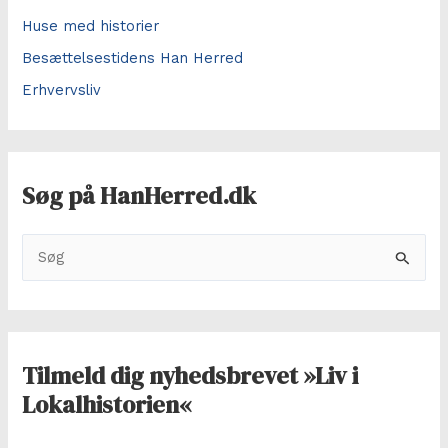
Huse med historier
Besættelsestidens Han Herred
Erhvervsliv
Søg på HanHerred.dk
S
ø
g
e
f
Tilmeld dig nyhedsbrevet »Liv i
t
Lokalhistorien«
e