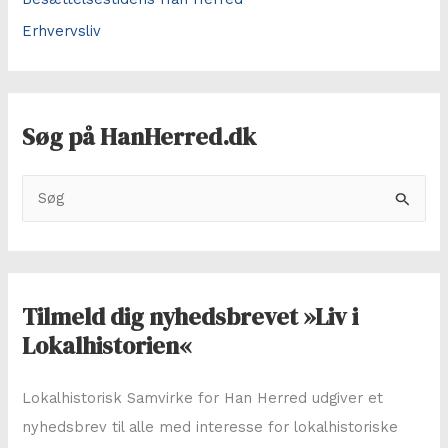
Erhvervsliv
Søg på HanHerred.dk
S
ø
g
e
f
Tilmeld dig nyhedsbrevet »Liv i
t
Lokalhistorien«
e
r
Lokalhistorisk Samvirke for Han Herred udgiver et
:
nyhedsbrev til alle med interesse for lokalhistoriske