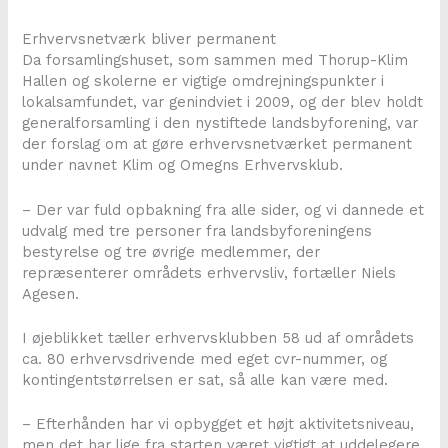
Erhvervsnetværk bliver permanent
Da forsamlingshuset, som sammen med Thorup-Klim
Hallen og skolerne er vigtige omdrejningspunkter i
lokalsamfundet, var genindviet i 2009, og der blev holdt
generalforsamling i den nystiftede landsbyforening, var
der forslag om at gøre erhvervsnetværket permanent
under navnet Klim og Omegns Erhvervsklub.
– Der var fuld opbakning fra alle sider, og vi dannede et
udvalg med tre personer fra landsbyforeningens
bestyrelse og tre øvrige medlemmer, der
repræsenterer områdets erhvervsliv, fortæller Niels
Agesen.
I øjeblikket tæller erhvervsklubben 58 ud af områdets
ca. 80 erhvervsdrivende med eget cvr-nummer, og
kontingentstørrelsen er sat, så alle kan være med.
– Efterhånden har vi opbygget et højt aktivitetsniveau,
men det har lige fra starten været vigtigt at uddelegere