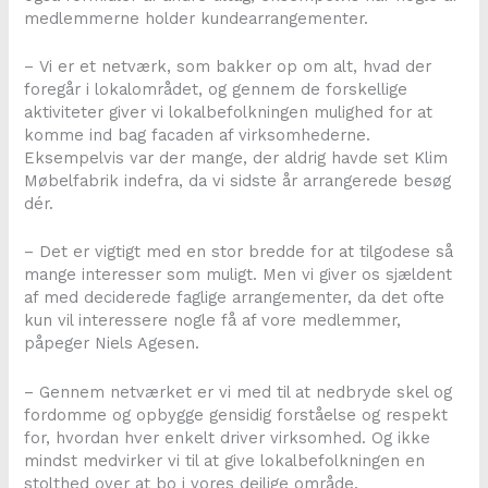
medlemmerne holder kundearrangementer.
– Vi er et netværk, som bakker op om alt, hvad der
foregår i lokalområdet, og gennem de forskellige
aktiviteter giver vi lokalbefolkningen mulighed for at
komme ind bag facaden af virksomhederne.
Eksempelvis var der mange, der aldrig havde set Klim
Møbelfabrik indefra, da vi sidste år arrangerede besøg
dér.
– Det er vigtigt med en stor bredde for at tilgodese så
mange interesser som muligt. Men vi giver os sjældent
af med deciderede faglige arrangementer, da det ofte
kun vil interessere nogle få af vore medlemmer,
påpeger Niels Agesen.
– Gennem netværket er vi med til at nedbryde skel og
fordomme og opbygge gensidig forståelse og respekt
for, hvordan hver enkelt driver virksomhed. Og ikke
mindst medvirker vi til at give lokalbefolkningen en
stolthed over at bo i vores dejlige område.