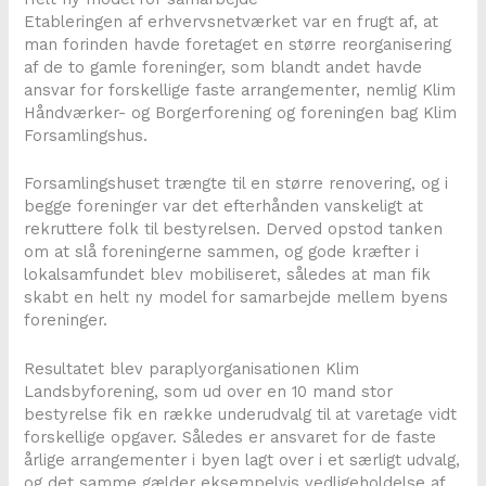
Etableringen af erhvervsnetværket var en frugt af, at
man forinden havde foretaget en større reorganisering
af de to gamle foreninger, som blandt andet havde
ansvar for forskellige faste arrangementer, nemlig Klim
Håndværker- og Borgerforening og foreningen bag Klim
Forsamlingshus.
Forsamlingshuset trængte til en større renovering, og i
begge foreninger var det efterhånden vanskeligt at
rekruttere folk til bestyrelsen. Derved opstod tanken
om at slå foreningerne sammen, og gode kræfter i
lokalsamfundet blev mobiliseret, således at man fik
skabt en helt ny model for samarbejde mellem byens
foreninger.
Resultatet blev paraplyorganisationen Klim
Landsbyforening, som ud over en 10 mand stor
bestyrelse fik en række underudvalg til at varetage vidt
forskellige opgaver. Således er ansvaret for de faste
årlige arrangementer i byen lagt over i et særligt udvalg,
og det samme gælder eksempelvis vedligeholdelse af