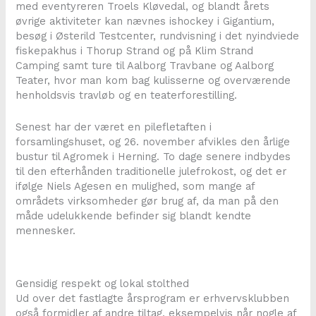
med eventyreren Troels Kløvedal, og blandt årets
øvrige aktiviteter kan nævnes ishockey i Gigantium,
besøg i Østerild Testcenter, rundvisning i det nyindviede
fiskepakhus i Thorup Strand og på Klim Strand
Camping samt ture til Aalborg Travbane og Aalborg
Teater, hvor man kom bag kulisserne og overværende
henholdsvis travløb og en teaterforestilling.
Senest har der været en pilefletaften i
forsamlingshuset, og 26. november afvikles den årlige
bustur til Agromek i Herning. To dage senere indbydes
til den efterhånden traditionelle julefrokost, og det er
ifølge Niels Agesen en mulighed, som mange af
områdets virksomheder gør brug af, da man på den
måde udelukkende befinder sig blandt kendte
mennesker.
Gensidig respekt og lokal stolthed
Ud over det fastlagte årsprogram er erhvervsklubben
også formidler af andre tiltag, eksempelvis når nogle af