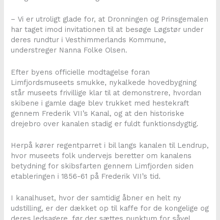
– Vi er utroligt glade for, at Dronningen og Prinsgemalen
har taget imod invitationen til at besøge Løgstør under
deres rundtur i Vesthimmerlands Kommune,
understreger Nanna Folke Olsen.
Efter byens officielle modtagelse foran
Limfjordsmuseets smukke, nykalkede hovedbygning
står museets frivillige klar til at demonstrere, hvordan
skibene i gamle dage blev trukket med hestekraft
gennem Frederik VII’s Kanal, og at den historiske
drejebro over kanalen stadig er fuldt funktionsdygtig.
Herpå kører regentparret i bil langs kanalen til Lendrup,
hvor museets folk undervejs beretter om kanalens
betydning for skibsfarten gennem Limfjorden siden
etableringen i 1856-61 på Frederik VII’s tid.
I kanalhuset, hvor der samtidig åbner en helt ny
udstilling, er der dækket op til kaffe for de kongelige og
deres ledsagere, før der sættes punktum for såvel