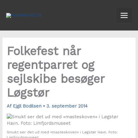
Gå
til
indholdet
Folkefest når
regentparret og
sejlskibe besøger
Løgstør
Af
Ejgil Bodilsen
•
3. september 2014
Smukt ser det ud med »masteskoven« i Løgstør Havn. Foto:
Limfjordsmuseet