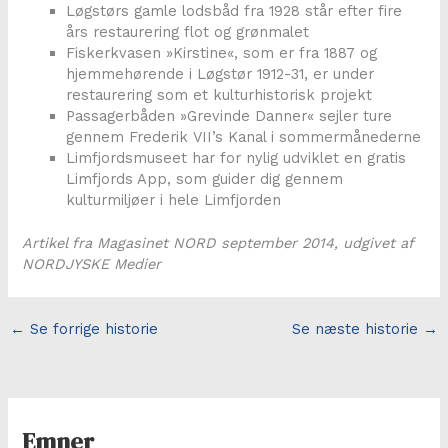
Løgstørs gamle lodsbåd fra 1928 står efter fire
års restaurering flot og grønmalet
Fiskerkvasen »Kirstine«, som er fra 1887 og
hjemmehørende i Løgstør 1912-31, er under
restaurering som et kulturhistorisk projekt
Passagerbåden »Grevinde Danner« sejler ture
gennem Frederik VII’s Kanal i sommermånederne
Limfjordsmuseet har for nylig udviklet en gratis
Limfjords App, som guider dig gennem
kulturmiljøer i hele Limfjorden
Artikel fra Magasinet NORD september 2014, udgivet af
NORDJYSKE Medier
←
Se forrige historie
Se næste historie
→
Emner