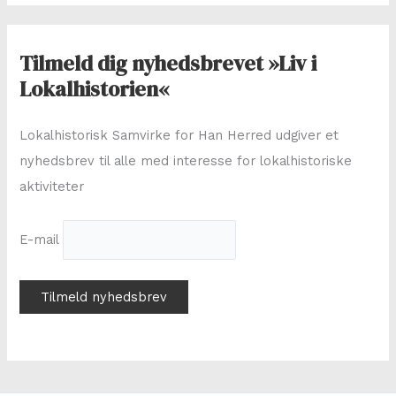
g
e
f
Tilmeld dig nyhedsbrevet »Liv i
t
Lokalhistorien«
e
r
Lokalhistorisk Samvirke for Han Herred udgiver et
:
nyhedsbrev til alle med interesse for lokalhistoriske
aktiviteter
E-mail