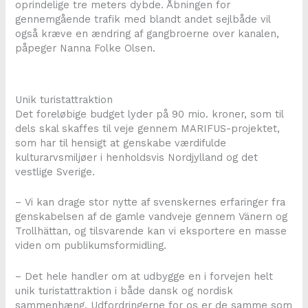
oprindelige tre meters dybde. Åbningen for
gennemgående trafik med blandt andet sejlbåde vil
også kræve en ændring af gangbroerne over kanalen,
påpeger Nanna Folke Olsen.
Unik turistattraktion
Det foreløbige budget lyder på 90 mio. kroner, som til
dels skal skaffes til veje gennem MARIFUS-projektet,
som har til hensigt at genskabe værdifulde
kulturarvsmiljøer i henholdsvis Nordjylland og det
vestlige Sverige.
– Vi kan drage stor nytte af svenskernes erfaringer fra
genskabelsen af de gamle vandveje gennem Vänern og
Trollhättan, og tilsvarende kan vi eksportere en masse
viden om publikumsformidling.
– Det hele handler om at udbygge en i forvejen helt
unik turistattraktion i både dansk og nordisk
sammenhæng. Udfordringerne for os er de samme som