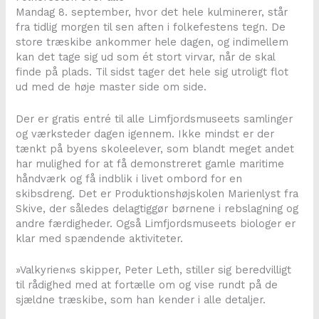
Mandag 8. september, hvor det hele kulminerer, står
fra tidlig morgen til sen aften i folkefestens tegn. De
store træskibe ankommer hele dagen, og indimellem
kan det tage sig ud som ét stort virvar, når de skal
finde på plads. Til sidst tager det hele sig utroligt flot
ud med de høje master side om side.
Der er gratis entré til alle Limfjordsmuseets samlinger
og værksteder dagen igennem. Ikke mindst er der
tænkt på byens skoleelever, som blandt meget andet
har mulighed for at få demonstreret gamle maritime
håndværk og få indblik i livet ombord for en
skibsdreng. Det er Produktionshøjskolen Marienlyst fra
Skive, der således delagtiggør børnene i rebslagning og
andre færdigheder. Også Limfjordsmuseets biologer er
klar med spændende aktiviteter.
»Valkyrien«s skipper, Peter Leth, stiller sig beredvilligt
til rådighed med at fortælle om og vise rundt på de
sjældne træskibe, som han kender i alle detaljer.