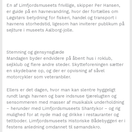
En af Limfjordsmuseets frivillige, skipper Per Hansen,
er guide på en havnevandring, hvor der fortælles om
Løgstørs betydning for fiskeri, handel og transport i
havnens storhedstid, ligesom han inviterer publikum på
sejlture i museets Aalborg-jolle.
Stemning og gensynsglæde
Mandagen byder endvidere på åbent hus i roklub,
sejlklub og flere andre steder. Skytteforeningen sætter
en skydebane op, og der er opvisning af såvel
motorcykler som veteranbiler.
Ellers er det dagen, hvor man kan slentre hyggeligt
rundt langs havnen og bare indsnuse tjærelugten og
sensommeren med masser af musikalsk underholdning
– herunder med Limfjordsmuseets Shantykor – og rig
mulighed for at nyde mad og drikke i restauranter og
teltboder. Limfjordsmuseets Historiske Bådebyggeri er i
festens anledning omdannet til sømandskro.