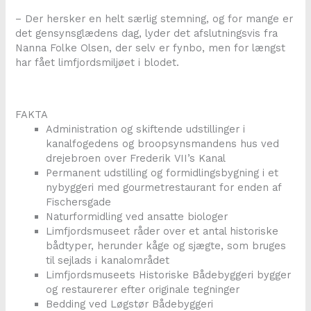
– Der hersker en helt særlig stemning, og for mange er
det gensynsglædens dag, lyder det afslutningsvis fra
Nanna Folke Olsen, der selv er fynbo, men for længst
har fået limfjordsmiljøet i blodet.
FAKTA
Administration og skiftende udstillinger i
kanalfogedens og broopsynsmandens hus ved
drejebroen over Frederik VII’s Kanal
Permanent udstilling og formidlingsbygning i et
nybyggeri med gourmetrestaurant for enden af
Fischersgade
Naturformidling ved ansatte biologer
Limfjordsmuseet råder over et antal historiske
bådtyper, herunder kåge og sjægte, som bruges
til sejlads i kanalområdet
Limfjordsmuseets Historiske Bådebyggeri bygger
og restaurerer efter originale tegninger
Bedding ved Løgstør Bådebyggeri