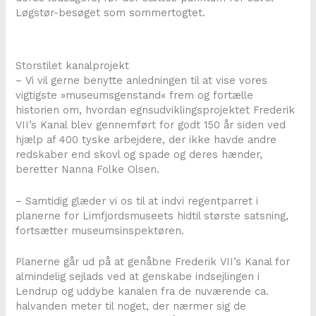
Løgstør-besøget som sommertogtet.
Storstilet kanalprojekt
– Vi vil gerne benytte anledningen til at vise vores
vigtigste »museumsgenstand« frem og fortælle
historien om, hvordan egnsudviklingsprojektet Frederik
VII’s Kanal blev gennemført for godt 150 år siden ved
hjælp af 400 tyske arbejdere, der ikke havde andre
redskaber end skovl og spade og deres hænder,
beretter Nanna Folke Olsen.
– Samtidig glæder vi os til at indvi regentparret i
planerne for Limfjordsmuseets hidtil største satsning,
fortsætter museumsinspektøren.
Planerne går ud på at genåbne Frederik VII’s Kanal for
almindelig sejlads ved at genskabe indsejlingen i
Lendrup og uddybe kanalen fra de nuværende ca.
halvanden meter til noget, der nærmer sig de