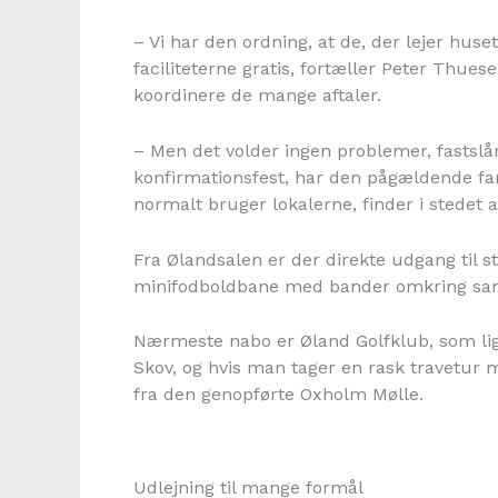
– Vi har den ordning, at de, der lejer huse
faciliteterne gratis, fortæller Peter Thues
koordinere de mange aftaler.
– Men det volder ingen problemer, fastslår
konfirmationsfest, har den pågældende fam
normalt bruger lokalerne, finder i stedet 
Fra Ølandsalen er der direkte udgang til s
minifodboldbane med bander omkring sam
Nærmeste nabo er Øland Golfklub, som li
Skov, og hvis man tager en rask travetur 
fra den genopførte Oxholm Mølle.
Udlejning til mange formål