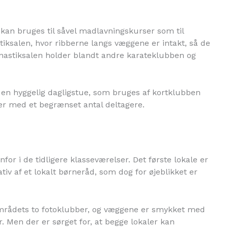
kan bruges til såvel madlavningskurser som til
iksalen, hvor ribberne langs væggene er intakt, så de
ymnastiksalen holder blandt andre karateklubben og
 en hyggelig dagligstue, som bruges af kortklubben
r med et begrænset antal deltagere.
for i de tidligere klasseværelser. Det første lokale er
ativ af et lokalt børneråd, som dog for øjeblikket er
 områdets to fotoklubber, og væggene er smykket med
Men der er sørget for, at begge lokaler kan