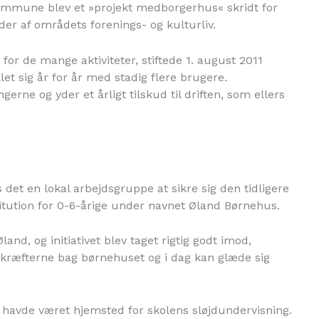
mmune blev et »projekt medborgerhus« skridt for
der af områdets forenings- og kulturliv.
for de mange aktiviteter, stiftede 1. august 2011
t sig år for år med stadig flere brugere.
ne og yder et årligt tilskud til driften, som ellers
det en lokal arbejdsgruppe at sikre sig den tidligere
titution for 0-6-årige under navnet Øland Børnehus.
land, og initiativet blev taget rigtig godt imod,
edkræfterne bag børnehuset og i dag kan glæde sig
avde været hjemsted for skolens sløjdundervisning.