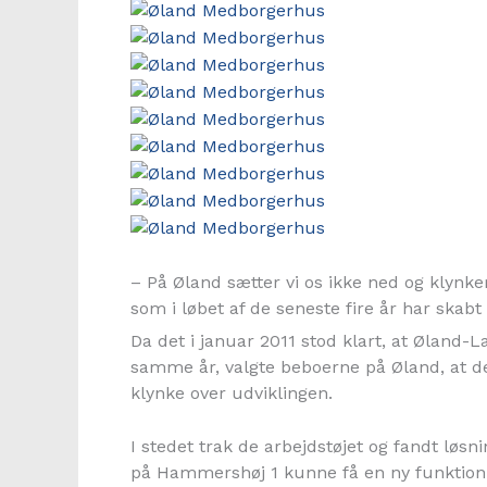
– På Øland sætter vi os ikke ned og klynker
som i løbet af de seneste fire år har skab
Da det i januar 2011 stod klart, at Øland-
samme år, valgte beboerne på Øland, at de 
klynke over udviklingen.
I stedet trak de arbejdstøjet og fandt løs
på Hammershøj 1 kunne få en ny funktion t