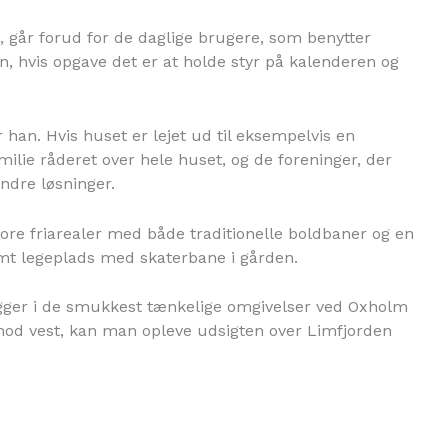
t, går forud for de daglige brugere, som benytter
en, hvis opgave det er at holde styr på kalenderen og
 han. Hvis huset er lejet ud til eksempelvis en
ilie råderet over hele huset, og de foreninger, der
andre løsninger.
tore friarealer med både traditionelle boldbaner og en
t legeplads med skaterbane i gården.
gger i de smukkest tænkelige omgivelser ved Oxholm
mod vest, kan man opleve udsigten over Limfjorden