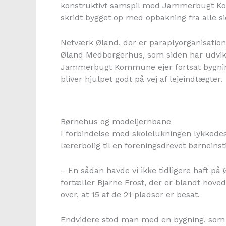
konstruktivt samspil med Jammerbugt Ko
skridt bygget op med opbakning fra alle si
Netværk Øland, der er paraplyorganisation 
Øland Medborgerhus, som siden har udvikle
Jammerbugt Kommune ejer fortsat bygninger
bliver hjulpet godt på vej af lejeindtægter.
Børnehus og modeljernbane
I forbindelse med skolelukningen lykkedes 
lærerbolig til en foreningsdrevet børneins
– En sådan havde vi ikke tidligere haft på Ø
fortæller Bjarne Frost, der er blandt hov
over, at 15 af de 21 pladser er besat.
Endvidere stod man med en bygning, som h