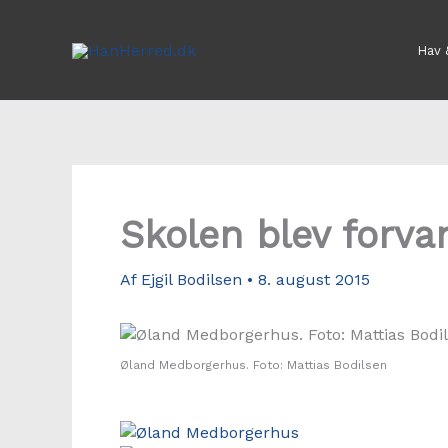
Gå
til
Hav 
indholdet
Skolen blev forva
Af
Ejgil Bodilsen
•
8. august 2015
Øland Medborgerhus. Foto: Mattias Bodilsen