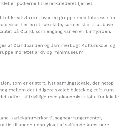
ndet er podierne til lærerkatederet fjernet.
il et kreativt rum, hvor en gruppe med interesse for
æle viser her en stribe skilte, som er klar til at blive
kalitet på Øland, som engang var en ø i Limfjorden.
ruges af Ølandbanden og Jammerbugt Kulturskole, og
egruppe indrettet arkiv og minimuseum.
alen, som er et stort, lyst samlingslokale, der netop
evæg mellem det tidligere skolebibliotek og et it-rum.
et udført af frivillige med økonomisk støtte fra lokale
i Øland Karlekammerkor til sognearrangementer,
fra tid til anden udsmykket af skiftende kunstnere.