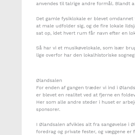
anvendes til talrige andre formål. Blandt a
Det gamle fysiklokale er blevet omdannet t
at male udfolder sig, og de fire lokale ildsj
sat op, idet hvert rum får navn efter en lo
Så har vi et musikøvelokale, som især b
lige overfor har den lokalhistoriske sogn
Ølandsalen
For enden af gangen træder vi ind i Ølands
er blevet en realitet ved at fjerne en fold
Her som alle andre steder i huset er arbejd
sponsorer.
I Ølandsalen afvikles alt fra sangøvelse 
foredrag og private fester, og væggene er 