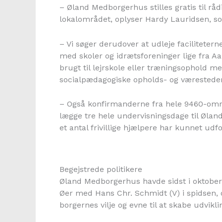
– Øland Medborgerhus stilles gratis til råd
lokalområdet, oplyser Hardy Lauridsen, so
– Vi søger derudover at udleje facilitete
med skoler og idrætsforeninger lige fra Aa
brugt til lejrskole eller træningsophold 
socialpædagogiske opholds- og væresteder 
– Også konfirmanderne fra hele 9460-områ
lægge tre hele undervisningsdage til Ølan
et antal frivillige hjælpere har kunnet udfo
Begejstrede politikere
Øland Medborgerhus havde sidst i oktober 
Øer med Hans Chr. Schmidt (V) i spidsen, o
borgernes vilje og evne til at skabe udviklin