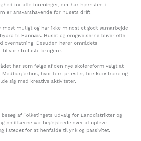
ighed for alle foreninger, der har hjemsted i
m er ansvarshavende for husets drift.
rne mest muligt og har ikke mindst et godt samarbejde
bybro til Hannæs. Huset og omgivelserne bliver ofte
med overnatning. Desuden hører områdets
til vore trofaste brugere.
det har som følge af den nye skolereform valgt at
d Medborgerhus, hvor fem præster, fire kunstnere og
lde sig med kreative aktiviteter.
besøg af Folketingets udvalg for Landdistrikter og
g politikerne var begejstrede over at opleve
g i stedet for at henfalde til ynk og passivitet.