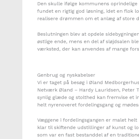
Den skulle ifølge kommunens oprindelige 
fundet en rigtig god løsning, idet en flok
realisere drømmen om et anlæg af store d
Beslutningen blev at opdele sidebygningen
østlige ende, mens en del af sløjdsalen bl
værksted, der kan anvendes af mange fors
Genbrug og nyskabelser
Vi er taget på besøg i Øland Medborgerhus 
Netværk Øland – Hardy Lauridsen, Peter 
synlig glæde og stolthed kan fremvise et 
helt nyrenoveret fordelingsgang og mødesa
Væggene i fordelingsgangen er malet helt h
klar til skiftende udstillinger af kunst o
som var en fast bestanddel af en traditione