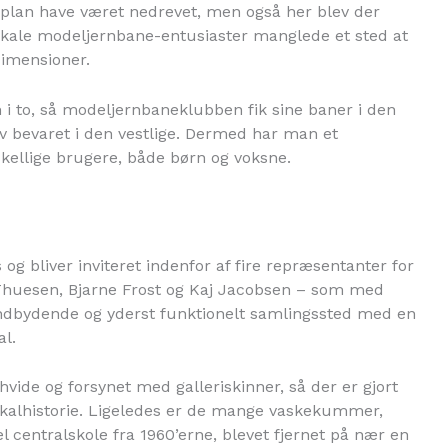
plan have været nedrevet, men også her blev der
 lokale modeljernbane-entusiaster manglede et sted at
imensioner.
 i to, så modeljernbaneklubben fik sine baner i den
ev bevaret i den vestlige. Dermed har man et
kellige brugere, både børn og voksne.
og bliver inviteret indenfor af fire repræsentanter for
Thuesen, Bjarne Frost og Kaj Jacobsen – som med
indbydende og yderst funktionelt samlingssted med en
l.
vide og forsynet med galleriskinner, så der er gjort
g lokalhistorie. Ligeledes er de mange vaskekummer,
l centralskole fra 1960’erne, blevet fjernet på nær en