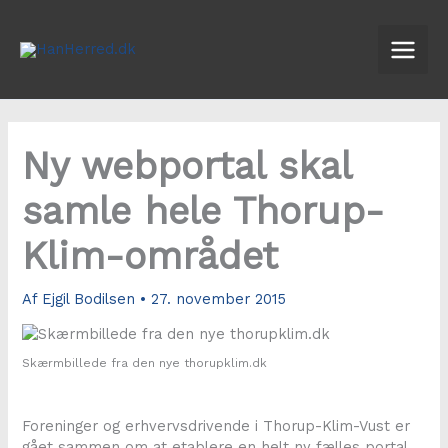
Gå
til
indholdet
Ny webportal skal
samle hele Thorup-
Klim-området
Af
Ejgil Bodilsen
•
27. november 2015
Skærmbillede fra den nye thorupklim.dk
Foreninger og erhvervsdrivende i Thorup-Klim-Vust er
gået sammen om at etablere en helt ny fælles portal