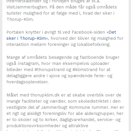
internetkalender og i forvejen bruges af bl.a.
VisitJammerbugten. På den måde får også områdets
turister mulighed for at følge med i, hvad der sker i
Thorup-Klim.
Portalen knytter i øvrigt til ved Facebook-siden »
Det
sker i Thorup-Klim
«, hvorved der bliver rig mulighed for
interaktion mellem foreninger og lokalbefolkning.
Mange af områdets besøgende og fastboende bruger
også Instagram, hvor man eksempelvis uploader
billeder med #thorupstrand og #klimstrand for at
delagtiggøre andre i sjove og spændende ferie- og
hverdagsoplevelser.
Målet med thorupklim.dk er at skabe overblik over de
mange faciliteter og værdier, som skoledistriktet i den
vestligste del af Jammerbugt Kommune rummer. Her er
et rigt og alsidigt foreningsliv for alle aldersgrupper, her
er to skoler og to kirker, dagligvarehandel, service- og
produktionsvirksomheder og attraktive