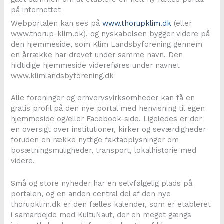
på internettet
Webportalen kan ses på
www.thorupklim.dk
(eller
www.thorup-klim.dk), og nyskabelsen bygger videre på
den hjemmeside, som Klim Landsbyforening gennem
en årrække har drevet under samme navn. Den
hidtidige hjemmeside videreføres under navnet
www.klimlandsbyforening.dk
Alle foreninger og erhvervsvirksomheder kan få en
gratis profil på den nye portal med henvisning til egen
hjemmeside og/eller Facebook-side. Ligeledes er der
en oversigt over institutioner, kirker og seværdigheder
foruden en række nyttige faktaoplysninger om
bosætningsmuligheder, transport, lokalhistorie med
videre.
Små og store nyheder har en selvfølgelig plads på
portalen, og en anden central del af den nye
thorupklim.dk er den fælles kalender, som er etableret
i samarbejde med KultuNaut, der en meget gængs