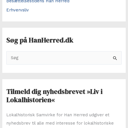
Besættelsestidens Han Herred
Erhvervsliv
Søg på HanHerred.dk
S
ø
g
e
f
Tilmeld dig nyhedsbrevet »Liv i
t
Lokalhistorien«
e
r
Lokalhistorisk Samvirke for Han Herred udgiver et
:
nyhedsbrev til alle med interesse for lokalhistoriske