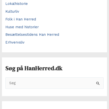
Lokalhistorie
Kulturliv
Folk i Han Herred
Huse med historier
Besættelsestidens Han Herred
Erhvervsliv
Søg på HanHerred.dk
S
ø
g
e
f