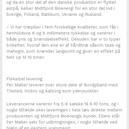
og da en stor del af den danske produktion er flyttet
østpå, køber Midtfjord Bioenergi for en stor del ind i
Sverige, Finland, Baltikum, Ukraine og Rusland.
– Vi har træpiller i fem forskellige kvaliteter, som fås i
henholdsvis 6 og 8 millimeters tykkelse og varierer i
både pris og brændselseffekt. Desuden har vi to typer
briketter, hvoraf den ene er af hårdttræ såsom teak og
mahogni, som brænder langsomt og giver en effekt på
helt op til 10 timer.
Fleksibel levering
Per Møller leverer over store dele af Nordjylland med
Thisted, Hobro og Aalborg som yderpunkter.
Leverancerne varierer fra 5-6 sække til 8-10 tons, og i
nogle tilfælde sker leveringen i hele læs direkte mellem
producenten og Midtfjord Bioenergis kunde. Ellers står
Per Møller selv for udbringningen, i nogle tilfælde ved
hjælp af en ekstern vognmand.