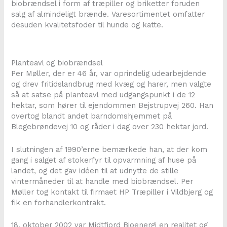
biobrændsel i form af træpiller og briketter foruden
salg af almindeligt brænde. Varesortimentet omfatter
desuden kvalitetsfoder til hunde og katte.
Planteavl og biobrændsel
Per Møller, der er 46 år, var oprindelig udearbejdende
og drev fritidslandbrug med kvæg og harer, men valgte
så at satse på planteavl med udgangspunkt i de 12
hektar, som hører til ejendommen Bejstrupvej 260. Han
overtog blandt andet barndomshjemmet på
Blegebrøndevej 10 og råder i dag over 230 hektar jord.
I slutningen af 1990’erne bemærkede han, at der kom
gang i salget af stokerfyr til opvarmning af huse på
landet, og det gav idéen til at udnytte de stille
vintermåneder til at handle med biobrændsel. Per
Møller tog kontakt til firmaet HP Træpiller i Vildbjerg og
fik en forhandlerkontrakt.
18. oktober 2002 var Midtfjord Bioenergi en realitet og