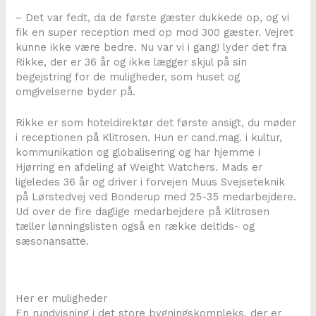
– Det var fedt, da de første gæster dukkede op, og vi
fik en super reception med op mod 300 gæster. Vejret
kunne ikke være bedre. Nu var vi i gang! lyder det fra
Rikke, der er 36 år og ikke lægger skjul på sin
begejstring for de muligheder, som huset og
omgivelserne byder på.
Rikke er som hoteldirektør det første ansigt, du møder
i receptionen på Klitrosen. Hun er cand.mag. i kultur,
kommunikation og globalisering og har hjemme i
Hjørring en afdeling af Weight Watchers. Mads er
ligeledes 36 år og driver i forvejen Muus Svejseteknik
på Lørstedvej ved Bonderup med 25-35 medarbejdere.
Ud over de fire daglige medarbejdere på Klitrosen
tæller lønningslisten også en række deltids- og
sæsonansatte.
Her er muligheder
En rundvisning i det store bygningskompleks, der er