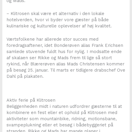
og Mads.
– Klitrosen skal være et alternativ i den lokale
hotelverden, hvor vi byder vore gæster på både
kulinariske og kulturelle oplevelser af høj kvalitet.
Værtsfolkene har allerede stor succes med
foredragsaftener, idet Bonderøven alias Frank Erichsen
samlede stuvende fuldt hus for nylig. I modsatte ende
af skalaen ser Rikke og Mads frem til lige så stort
rykind, når Blærerøven alias Mads Christensen kommer
på besøg 25. januar. Til marts er tidligere drabschef Ove
Dahl på plakaten.
Aktiv ferie på Klitrosen
Beliggenheden midt i naturen udfordrer gæsterne til at
kombinere en fest eller et ophold på Klitrosen med
aktiviteter som mountainbike, ridning, motionsbane,
svampeplukning eller et besøg i bådebyggeriet på
stranden. Rikke og Mads har mange planer i