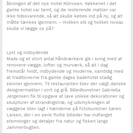
åbningen af det nye Hotel Klitrosen. Køkkenet i det
gamle hotel var tømt, og de resterende møbler var
ikke tidssvarende, så alt skulle købes ind på ny, og alt
måtte tænkes igennem: – Hvilken stil og hvilket niveau
skulle vi lægge os på?
Lyst og indbydende
Mads og et stort antal håndværkere gik i sving med at
renovere vægge, lofter og murværk, så alt i dag
fremstår hvidt, indbydende og moderne, samtidig med
at traditionerne fra gamle dages badehotel stadig
skinner igennem. Til restauranten blev der valgt danske
designermøbler i sort og grå. Billedkunstner Gabriella
Jørgensen fik til opgave at lave unikke dekorationer og
skulpturer af strandingstræ, og udsmykningen af
væggene blev lagt i hænderne på fotokunstner Søren
Larsen, der i en serie flotte billeder har indfanget
stemninger og detaljer fra natur og fiskeri langs
Jammerbugten.