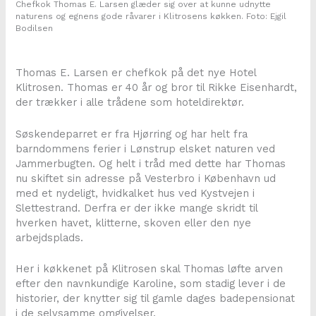
Chefkok Thomas E. Larsen glæder sig over at kunne udnytte
naturens og egnens gode råvarer i Klitrosens køkken. Foto: Ejgil
Bodilsen
Thomas E. Larsen er chefkok på det nye Hotel
Klitrosen. Thomas er 40 år og bror til Rikke Eisenhardt,
der trækker i alle trådene som hoteldirektør.
Søskendeparret er fra Hjørring og har helt fra
barndommens ferier i Lønstrup elsket naturen ved
Jammerbugten. Og helt i tråd med dette har Thomas
nu skiftet sin adresse på Vesterbro i København ud
med et nydeligt, hvidkalket hus ved Kystvejen i
Slettestrand. Derfra er der ikke mange skridt til
hverken havet, klitterne, skoven eller den nye
arbejdsplads.
Her i køkkenet på Klitrosen skal Thomas løfte arven
efter den navnkundige Karoline, som stadig lever i de
historier, der knytter sig til gamle dages badepensionat
i de selvsamme omgivelser.