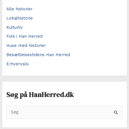
Alle historier
Lokalhistorie
Kulturliv
Folk i Han Herred
Huse med historier
Besættelsestidens Han Herred
Erhvervsliv
Søg på HanHerred.dk
S
ø
g