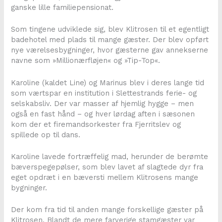
ganske lille familiepensionat.
Som tingene udviklede sig, blev Klitrosen til et egentligt
badehotel med plads til mange gæster. Der blev opført
nye værelsesbygninger, hvor gæsterne gav annekserne
navne som »Millionærfløjen« og »Tip-Top«.
Karoline (kaldet Line) og Marinus blev i deres lange tid
som værtspar en institution i Slettestrands ferie- og
selskabsliv. Der var masser af hjemlig hygge – men
også en fast hånd – og hver lørdag aften i sæsonen
kom der et firemandsorkester fra Fjerritslev og
spillede op til dans.
Karoline lavede fortræffelig mad, herunder de berømte
bæverspegepølser, som blev lavet af slagtede dyr fra
eget opdræt i en bæversti mellem Klitrosens mange
bygninger.
Der kom fra tid til anden mange forskellige gæster på
Klitrosen. Blandt de mere farverige stamgæster var