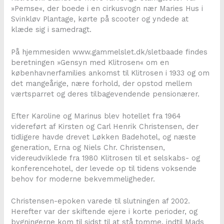
»Pemse«, der boede i en cirkusvogn nær Maries Hus i
Svinkløv Plantage, kørte på scooter og yndede at
klæde sig i samedragt.
På hjemmesiden www.gammelslet.dk/sletbaade findes
beretningen »Gensyn med Klitrosen« om en
københavnerfamilies ankomst til Klitrosen i 1933 og om
det mangeårige, nære forhold, der opstod mellem
værtsparret og deres tilbagevendende pensionærer.
Efter Karoline og Marinus blev hotellet fra 1964
videreført af Kirsten og Carl Henrik Christensen, der
tidligere havde drevet Løkken Badehotel, og næste
generation, Erna og Niels Chr. Christensen,
videreudviklede fra 1980 Klitrosen til et selskabs- og
konferencehotel, der levede op til tidens voksende
behov for moderne bekvemmeligheder.
Christensen-epoken varede til slutningen af 2002.
Herefter var der skiftende ejere i korte perioder, og
bygningerne kom til sidst til at stå tomme, indtil Mads