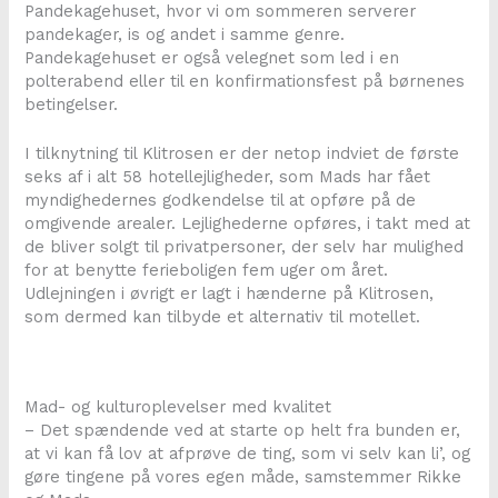
Pandekagehuset, hvor vi om sommeren serverer
pandekager, is og andet i samme genre.
Pandekagehuset er også velegnet som led i en
polterabend eller til en konfirmationsfest på børnenes
betingelser.
I tilknytning til Klitrosen er der netop indviet de første
seks af i alt 58 hotellejligheder, som Mads har fået
myndighedernes godkendelse til at opføre på de
omgivende arealer. Lejlighederne opføres, i takt med at
de bliver solgt til privatpersoner, der selv har mulighed
for at benytte ferieboligen fem uger om året.
Udlejningen i øvrigt er lagt i hænderne på Klitrosen,
som dermed kan tilbyde et alternativ til motellet.
Mad- og kulturoplevelser med kvalitet
– Det spændende ved at starte op helt fra bunden er,
at vi kan få lov at afprøve de ting, som vi selv kan li’, og
gøre tingene på vores egen måde, samstemmer Rikke