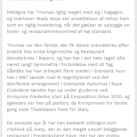
Heldigvis har Thomas rigtig meget med sig i bagagen,
og indehaver Mads Muus ser ansættelsen af netop ham
som en vigtig investering, når det gælder at opbygge en
hotel- og restaurantvirksomhed af høj standard.
Thomas var den første, der fik dansk svendebrev efter
praktik hos Hotel Ängermühle og Restaurant
Wenderkreis i Bayern, og han har i det hele taget ofte
været langt hjemmefra i forbindelse med sit fag.
Således har han arbejdet flere steder i Grønland, hvor
han i 1997 lavede mad til regentparret ved det
allerførste arrangement i Grønlands Kulturhus i Nuuk.
Endvidere tændte han op under gryderne ved
Kronprins Frederiks start på Ekspedition Sirius 2000, og
ligeledes var han på pletten, da Kronprinsen for første
gang viste Thulebasen frem for Mary.
De seneste syv år har han beklædt stillingen som
chefkok på Josty, der er den meget smukt beliggende
restaurant i Frederiksberg Have. Her har der endnu