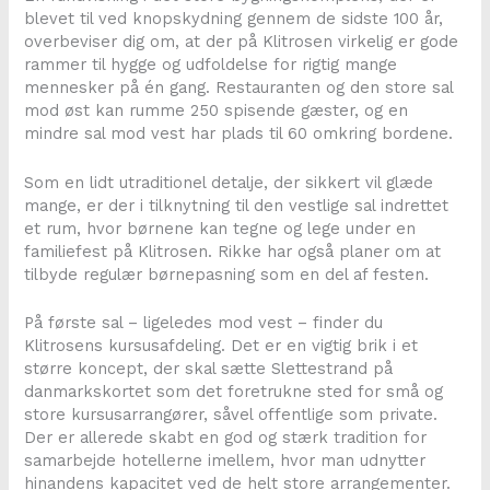
blevet til ved knopskydning gennem de sidste 100 år,
overbeviser dig om, at der på Klitrosen virkelig er gode
rammer til hygge og udfoldelse for rigtig mange
mennesker på én gang. Restauranten og den store sal
mod øst kan rumme 250 spisende gæster, og en
mindre sal mod vest har plads til 60 omkring bordene.
Som en lidt utraditionel detalje, der sikkert vil glæde
mange, er der i tilknytning til den vestlige sal indrettet
et rum, hvor børnene kan tegne og lege under en
familiefest på Klitrosen. Rikke har også planer om at
tilbyde regulær børnepasning som en del af festen.
På første sal – ligeledes mod vest – finder du
Klitrosens kursusafdeling. Det er en vigtig brik i et
større koncept, der skal sætte Slettestrand på
danmarkskortet som det foretrukne sted for små og
store kursusarrangører, såvel offentlige som private.
Der er allerede skabt en god og stærk tradition for
samarbejde hotellerne imellem, hvor man udnytter
hinandens kapacitet ved de helt store arrangementer.