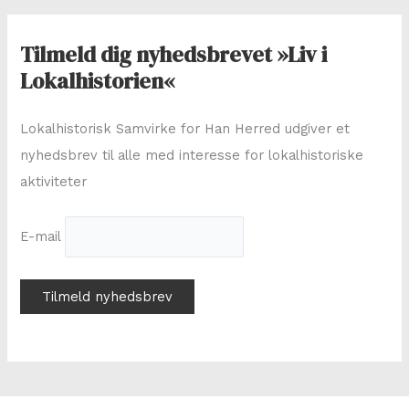
e
f
Tilmeld dig nyhedsbrevet »Liv i
t
Lokalhistorien«
e
r
Lokalhistorisk Samvirke for Han Herred udgiver et
:
nyhedsbrev til alle med interesse for lokalhistoriske
aktiviteter
E-mail