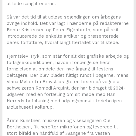
at lede sangaftenerne.
Så var det tid til at udløse spændingen om årbogens
øvrige indhold. Det var lagt i hænderne på redaktørerne
Bente Kristensen og Peter Eigenbroth, som på skift
introducerede de enkelte artikler og præsenterede
deres forfattere, hvoraf langt flertallet var til stede.
Fjerritslev Tryk, som står for alt det grafiske arbejde og
forlagsekspeditionen, havde i forlængelse heraf
fornøjelsen at omdele den nye årgang til festens
deltagere. Der blev bladet flittigt rundt i bøgerne, mens
Vinna Møller fra Brovst bragte en hilsen på vegne af
schweizeren Romedi Arquint, der har bidraget til 2024-
udgaven med en fortælling om sit møde med Han
Herreds befolkning med udgangspunkt i ferieboligen
Møllehuset i Kollerup.
Årets Kunstner, musikeren og visesangeren Ole
Berthelsen, fik herefter mikrofonen og leverede til
stort bifald en håndfuld af »Sangene fra Vesten