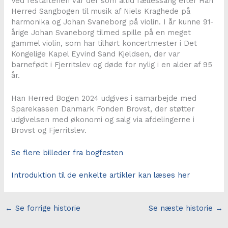
Ved festaftenen var der som altid fællessang efter Han
Herred Sangbogen til musik af Niels Kraghede på
harmonika og Johan Svaneborg på violin. I år kunne 91-
årige Johan Svaneborg tilmed spille på en meget
gammel violin, som har tilhørt koncertmester i Det
Kongelige Kapel Eyvind Sand Kjeldsen, der var
barnefødt i Fjerritslev og døde for nylig i en alder af 95
år.
Han Herred Bogen 2024 udgives i samarbejde med
Sparekassen Danmark Fonden Brovst, der støtter
udgivelsen med økonomi og salg via afdelingerne i
Brovst og Fjerritslev.
Se flere billeder fra bogfesten
Introduktion til de enkelte artikler kan læses her
←
Se forrige historie
Se næste historie
→