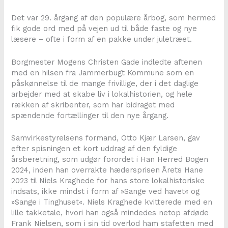
Det var 29. årgang af den populære årbog, som hermed
fik gode ord med på vejen ud til både faste og nye
læsere – ofte i form af en pakke under juletræet.
Borgmester Mogens Christen Gade indledte aftenen
med en hilsen fra Jammerbugt Kommune som en
påskønnelse til de mange frivillige, der i det daglige
arbejder med at skabe liv i lokalhistorien, og hele
rækken af skribenter, som har bidraget med
spændende fortællinger til den nye årgang.
Samvirkestyrelsens formand, Otto Kjær Larsen, gav
efter spisningen et kort uddrag af den fyldige
årsberetning, som udgør forordet i Han Herred Bogen
2024, inden han overrakte hædersprisen Årets Hane
2023 til Niels Kraghede for hans store lokalhistoriske
indsats, ikke mindst i form af »Sange ved havet« og
»Sange i Tinghuset«. Niels Kraghede kvitterede med en
lille takketale, hvori han også mindedes netop afdøde
Frank Nielsen, som i sin tid overlod ham stafetten med