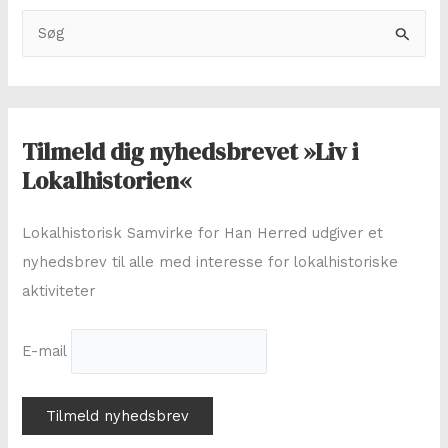
S
ø
g
e
f
Tilmeld dig nyhedsbrevet »Liv i
t
Lokalhistorien«
e
r
Lokalhistorisk Samvirke for Han Herred udgiver et
:
nyhedsbrev til alle med interesse for lokalhistoriske
aktiviteter
E-mail