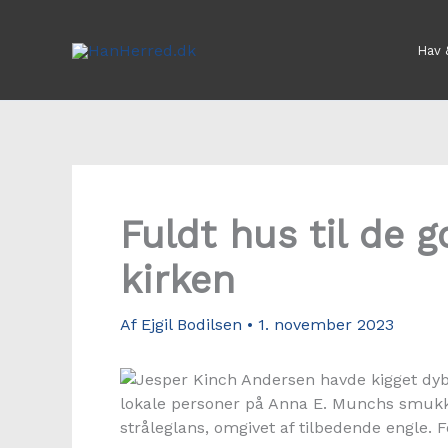
Gå
til
Hav 
indholdet
Fuldt hus til de g
kirken
Af
Ejgil Bodilsen
•
1. november 2023