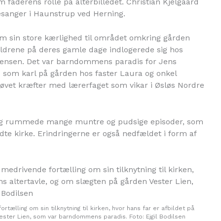
 faderens rolle på alterbilledet. Christian Kjelgaard
kesanger i Haunstrup ved Herning.
om sin store kærlighed til området omkring gården
ældrene på deres gamle dage indlogerede sig hos
Jensen. Det var barndommens paradis for Jens
s som karl på gården hos faster Laura og onkel
prøvet kræfter med lærerfaget som vikar i Øsløs Nordre
id og rummede mange muntre og pudsige episoder, som
yldte kirke. Erindringerne er også nedfældet i form af
tælling om sin tilknytning til kirken, hvor hans far er afbildet på
ester Lien, som var barndommens paradis. Foto: Ejgil Bodilsen