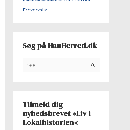
Erhvervsliv
Søg på HanHerred.dk
S
ø
g
e
f
Tilmeld dig
t
nyhedsbrevet »Liv i
e
Lokalhistorien«
r