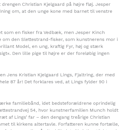
 drengen Christian Kjelgaard på højre fløj. Jesper
ning om, at den unge kone med barnet til venstre
et som en fisker fra Vedbæk, men Jesper Kinch
ale om den Slettestrand-fisker, som kunstnerens mor i
illant Model, en ung, kraftig Fyr, høj og stærk
«. Den lille pige til højre er der foreløbig ingen
eren Jens Kristian Kjelgaard Lings, Fjaltring, der med
ele 87 år! Det forklares ved, at Lings fylder 90 i
stærke familiebånd, idet bedsteforældrene oprindelig
ettestrandvej 54, hvor kunstnerfamilien Munch holdt
ræt af Lings’ far – den dengang treårige Christian
et til kirkens altertavle. Forfatteren kunne fortælle,