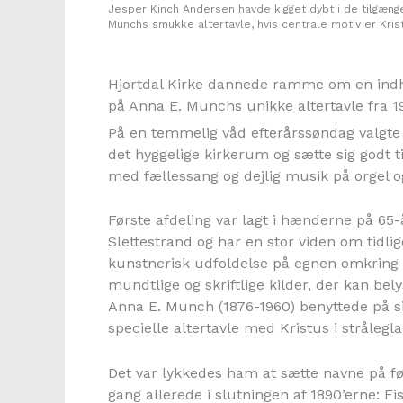
Jesper Kinch Andersen havde kigget dybt i de tilgænge
Munchs smukke altertavle, hvis centrale motiv er Kristu
Hjortdal Kirke dannede ramme om en ind
på Anna E. Munchs unikke altertavle fra 1
På en temmelig våd efterårssøndag valgte 
det hyggelige kirkerum og sætte sig godt til 
med fællessang og dejlig musik på orgel og
Første afdeling var lagt i hænderne på 65-
Slettestrand og har en stor viden om tidlig
kunstnerisk udfoldelse på egnen omkring H
mundtlige og skriftlige kilder, der kan be
Anna E. Munch (1876-1960) benyttede på si
specielle altertavle med Kristus i strålegl
Det var lykkedes ham at sætte navne på f
gang allerede i slutningen af 1890’erne: 