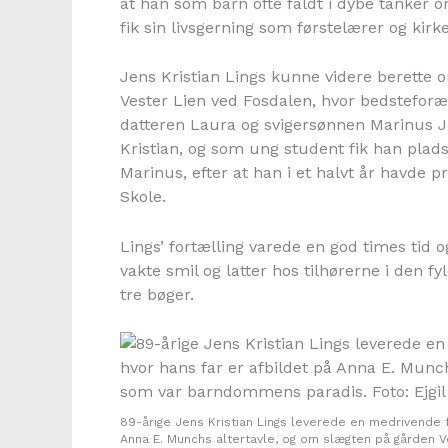
at han som barn ofte faldt i dybe tanker om
fik sin livsgerning som førstelærer og kir
Jens Kristian Lings kunne videre berette 
Vester Lien ved Fosdalen, hvor bedstefor
datteren Laura og svigersønnen Marinus 
Kristian, og som ung student fik han plad
Marinus, efter at han i et halvt år havde 
Skole.
Lings’ fortælling varede en god times t
vakte smil og latter hos tilhørerne i den f
tre bøger.
89-årige Jens Kristian Lings leverede en medrivende for
Anna E. Munchs altertavle, og om slægten på gården V