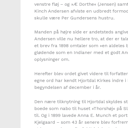
venstre fløj – og »Æ Dorthe« (Jensen) samt
Kinch Andersen afviste en udbredt formod
skulle være Per Gundersens hustru.
Manden på højre side er andetsteds angiv
Andersen ville nu hellere tro, at der er t
et brev fra 1898 omtaler som »en aldeles br
glødende som en Indianer med et godt Ansigt
oplysninger om.
Herefter blev ordet givet videre til forfatt
egne ord har kendt Hjortdal Kirkes indre i h
begyndelsen af december i år.
Den nære tilknytning til Hjortdal skyldes 
boede som nabo til huset »Thorshøj« på Sl
til. Og i 1899 lavede Anna E. Munch et port
Kjelgaard – som 43 år senere blev forfremm