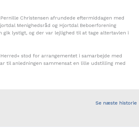
st Pernille Christensen afrundede eftermiddagen med
Hjortdal Menighedsråd og Hjortdal Beboerforening
k lystigt, og der var lejlighed til at tage altertavlen i
an Herred« stod for arrangementet i samarbejde med
r til anledningen sammensat en lille udstilling med
Se næste historie