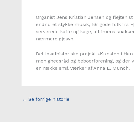
Organist Jens Kristian Jensen og fløjteni
endnu et stykke musik, før gode folk fra 
serverede kaffe og kage, alt imens snakken gi
nærmere øjesyn.
Det lokalhistoriske projekt »Kunsten i H
menighedsråd og beboerforening, og der va
en række små værker af Anna E. Munch.
←
Se forrige historie