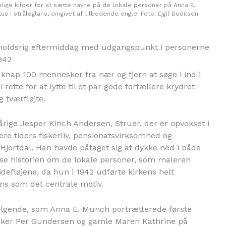
lige kilder for at sætte navne på de lokale personer på Anna E.
s i stråleglans, omgivet af tilbedende engle. Foto: Ejgil Bodilsen
holdsrig eftermiddag med udgangspunkt i personerne
942
knap 100 mennesker fra nær og fjern at søge i ind i
rette for at lytte til et par gode fortællere krydret
 tværfløjte.
årige Jesper Kinch Andersen, Struer, der er opvokset i
ere tiders fiskerliv, pensionatsvirksomhed og
jortdal. Han havde påtaget sig at dykke ned i både
lyse historien om de lokale personer, som maleren
defløjene, da hun i 1942 udførte kirkens helt
ans som det centrale motiv.
ølgende, som Anna E. Munch portrætterede første
Fisker Per Gundersen og gamle Maren Kathrine på