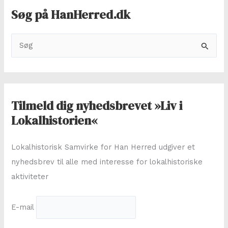
Søg på HanHerred.dk
S
ø
g
e
f
Tilmeld dig nyhedsbrevet »Liv i
t
Lokalhistorien«
e
r
Lokalhistorisk Samvirke for Han Herred udgiver et
:
nyhedsbrev til alle med interesse for lokalhistoriske
aktiviteter
E-mail