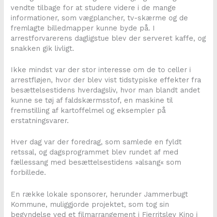
vendte tilbage for at studere videre i de mange
informationer, som vægplancher, tv-skærme og de
fremlagte billedmapper kunne byde på. I
arrestforvarerens dagligstue blev der serveret kaffe, og
snakken gik livligt.
Ikke mindst var der stor interesse om de to celler i
arrestfløjen, hvor der blev vist tidstypiske effekter fra
besættelsestidens hverdagsliv, hvor man blandt andet
kunne se tøj af faldskærmsstof, en maskine til
fremstilling af kartoffelmel og eksempler på
erstatningsvarer.
Hver dag var der foredrag, som samlede en fyldt
retssal, og dagsprogrammet blev rundet af med
fællessang med besættelsestidens »alsang« som
forbillede.
En række lokale sponsorer, herunder Jammerbugt
Kommune, muliggjorde projektet, som tog sin
begyndelse ved et filmarrangement i Fjerritslev Kino i