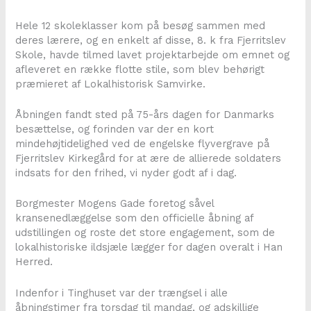
Hele 12 skoleklasser kom på besøg sammen med
deres lærere, og en enkelt af disse, 8. k fra Fjerritslev
Skole, havde tilmed lavet projektarbejde om emnet og
afleveret en række flotte stile, som blev behørigt
præmieret af Lokalhistorisk Samvirke.
Åbningen fandt sted på 75-års dagen for Danmarks
besættelse, og forinden var der en kort
mindehøjtidelighed ved de engelske flyvergrave på
Fjerritslev Kirkegård for at ære de allierede soldaters
indsats for den frihed, vi nyder godt af i dag.
Borgmester Mogens Gade foretog såvel
kransenedlæggelse som den officielle åbning af
udstillingen og roste det store engagement, som de
lokalhistoriske ildsjæle lægger for dagen overalt i Han
Herred.
Indenfor i Tinghuset var der trængsel i alle
åbningstimer fra torsdag til mandag, og adskillige