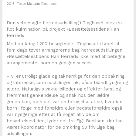
2015. Foto: Mattias Bodilsen
Den velbesøgte herredsudstilling i Tinghuset blev en
flot kulmination på projekt »Besættelsestidens Han
Herred«
Med omkring 1.200 besøgende i Tinghuset i løbet af
fem dage tøver arrangørerne bag herredsudstillingen
»Besættelsestidens Han Herred« ikke med at betegne
arrangementet som en gedigen succes.
– Vi er utroligt glade og taknemlige for den opbakning
og interesse, som udstillingen fik, både blandt yngre og
ældre. Naturligvis vakte billeder og effekter først og
fremmest genkendelse og snak hos den ældre
generation, men det var en fornøjelse at se, hvordan
børn i følge med forældre eller bedsteforældre også
var nysgerrige efter at få noget at vide om
besættelsestiden, lyder det fra Ejgil Bodilsen, der har
været koordinator for de omkring 50 frivillige bag
udstillingen.