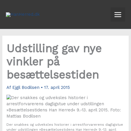
Gå
til
indholdet
Udstilling gav nye
vinkler på
besættelsestiden
Af
Ejgil Bodilsen
•
17. april 2015
Der snakkes og udveksles historier i arrestforvarerens dagligstue
under udstillingen »Besættelsestidens Han Herred« 9.-13. april