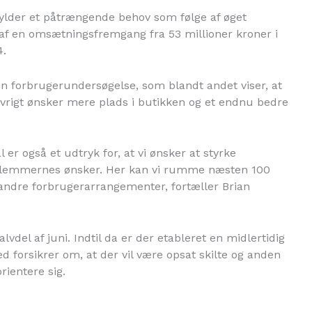
fylder et påtrængende behov som følge af øget
af en omsætningsfremgang fra 53 millioner kroner i
4.
en forbrugerundersøgelse, som blandt andet viser, at
igt ønsker mere plads i butikken og et endnu bedre
 er også et udtryk for, at vi ønsker at styrke
emmernes ønsker. Her kan vi rumme næsten 100
 andre forbrugerarrangementer, fortæller Brian
vdel af juni. Indtil da er der etableret en midlertidig
d forsikrer om, at der vil være opsat skilte og anden
rientere sig.