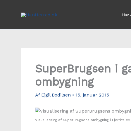
Gå
til
Hav 
indholdet
SuperBrugsen i g
ombygning
Af
Ejgil Bodilsen
•
15. januar 2015
Visualisering af SuperBrugsens ombygning i Fjerritslev.