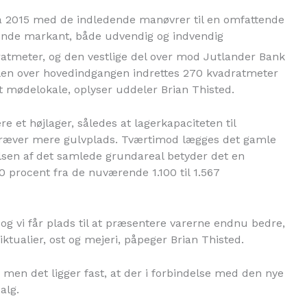
på 2015 med de indledende manøvrer til en omfattende
ende markant, både udvendig og indvendig
tmeter, og den vestlige del over mod Jutlander Bank
salen over hovedindgangen indrettes 270 kvadratmeter
rt mødelokale, oplyser uddeler Brian Thisted.
re et højlager, således at lagerkapaciteten til
 kræver mere gulvplads. Tværtimod lægges det gamle
lsen af det samlede grundareal betyder det en
 procent fra de nuværende 1.100 til 1.567
 og vi får plads til at præsentere varerne endnu bedre,
iktualier, ost og mejeri, påpeger Brian Thisted.
 men det ligger fast, at der i forbindelse med den nye
alg.