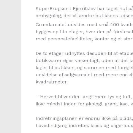
SuperBrugsen i Fjerritslev har taget hul 
ombygning, der vil ændre butikkens udse
Grundarealet udvides med små 400 kvadra
bygges op i to etager, hvor der på første
med personalefaciliteter, kontor og et sto
De to etager udnyttes desuden til at etable
butiksvarer øges væsentligt, uden at det
lager til butikken, og sammen med forøge
udvidelse af salgsarealet med mere end 40
kvadratmeter.
– Herved bliver der langt mere lys og luft,
ikke mindst inden for økologi, grønt, kød, v
Indretningsplanen er endnu ikke på plads,
hovedindgang indrettes kiosk og bageriuds