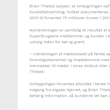
Brian Thisted oplyser, at ombygningen op
kundetilstrømning, hvilket dokumenteres 
2010 til forventet 75 millioner kroner i 201
Nyindretningen er samtidig et resultat af 
SuperBrugsens medlemmer og kunder i øvr
udvalg inden for køl og grønt.
– Indretningen af mødelokalet på første sal
foreningselementet og imødekomme medl
mennesker til møder i vores vinklub eller
Thisted.
Ombygningen forventes afsluttet i første hal
indgang fra Algade-hjørnet, og Brian Thiste
behørig information, så kunderne let kan o