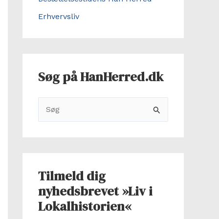
Erhvervsliv
Søg på HanHerred.dk
S
ø
g
e
f
Tilmeld dig
t
nyhedsbrevet »Liv i
e
Lokalhistorien«
r