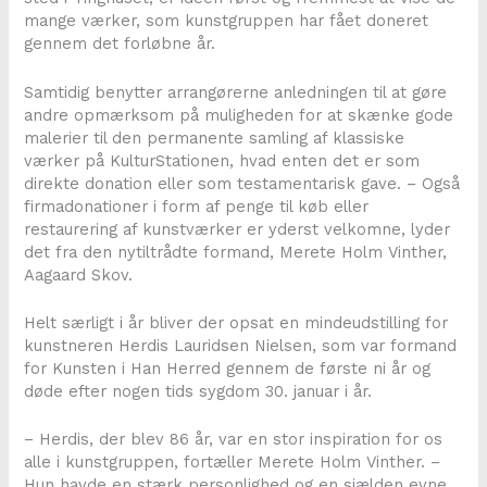
mange værker, som kunstgruppen har fået doneret
gennem det forløbne år.
Samtidig benytter arrangørerne anledningen til at gøre
andre opmærksom på muligheden for at skænke gode
malerier til den permanente samling af klassiske
værker på KulturStationen, hvad enten det er som
direkte donation eller som testamentarisk gave. – Også
firmadonationer i form af penge til køb eller
restaurering af kunstværker er yderst velkomne, lyder
det fra den nytiltrådte formand, Merete Holm Vinther,
Aagaard Skov.
Helt særligt i år bliver der opsat en mindeudstilling for
kunstneren Herdis Lauridsen Nielsen, som var formand
for Kunsten i Han Herred gennem de første ni år og
døde efter nogen tids sygdom 30. januar i år.
– Herdis, der blev 86 år, var en stor inspiration for os
alle i kunstgruppen, fortæller Merete Holm Vinther. –
Hun havde en stærk personlighed og en sjælden evne