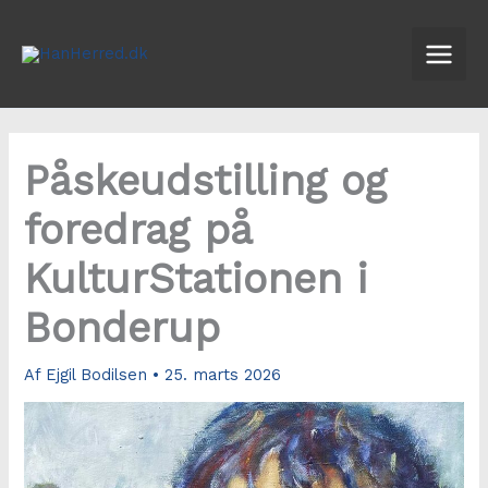
Gå
til
indholdet
Påskeudstilling og
foredrag på
KulturStationen i
Bonderup
Af
Ejgil Bodilsen
•
25. marts 2026