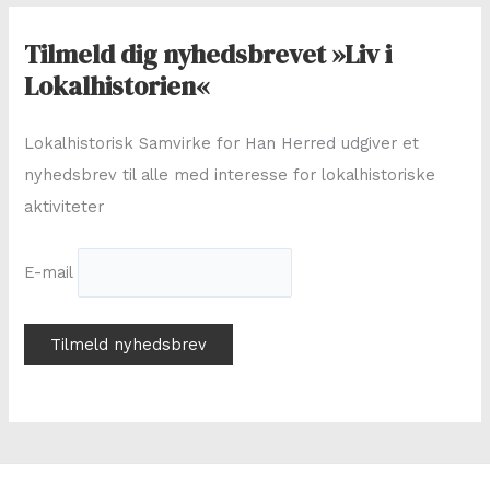
e
f
Tilmeld dig nyhedsbrevet »Liv i
t
Lokalhistorien«
e
r
Lokalhistorisk Samvirke for Han Herred udgiver et
:
nyhedsbrev til alle med interesse for lokalhistoriske
aktiviteter
E-mail