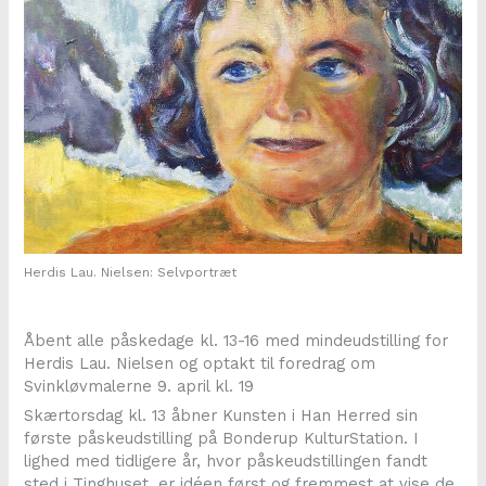
Herdis Lau. Nielsen: Selvportræt
Åbent alle påskedage kl. 13-16 med mindeudstilling for
Herdis Lau. Nielsen og optakt til foredrag om
Svinkløvmalerne 9. april kl. 19
Skærtorsdag kl. 13 åbner Kunsten i Han Herred sin
første påskeudstilling på Bonderup KulturStation. I
lighed med tidligere år, hvor påskeudstillingen fandt
sted i Tinghuset, er idéen først og fremmest at vise de