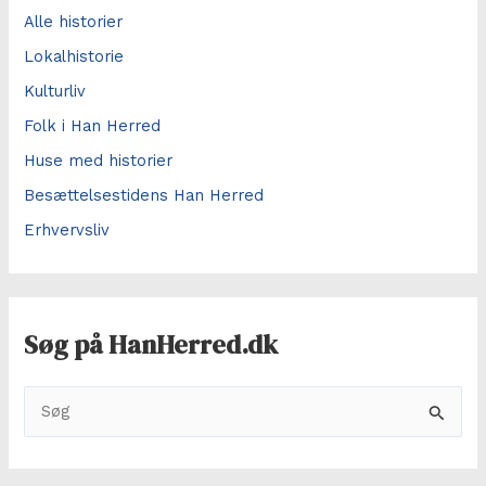
Alle historier
Lokalhistorie
Kulturliv
Folk i Han Herred
Huse med historier
Besættelsestidens Han Herred
Erhvervsliv
Søg på HanHerred.dk
S
ø
g