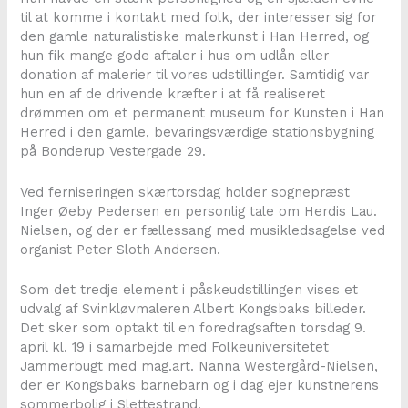
til at komme i kontakt med folk, der interesser sig for
den gamle naturalistiske malerkunst i Han Herred, og
hun fik mange gode aftaler i hus om udlån eller
donation af malerier til vores udstillinger. Samtidig var
hun en af de drivende kræfter i at få realiseret
drømmen om et permanent museum for Kunsten i Han
Herred i den gamle, bevaringsværdige stationsbygning
på Bonderup Vestergade 29.
Ved ferniseringen skærtorsdag holder sognepræst
Inger Øeby Pedersen en personlig tale om Herdis Lau.
Nielsen, og der er fællessang med musikledsagelse ved
organist Peter Sloth Andersen.
Som det tredje element i påskeudstillingen vises et
udvalg af Svinkløvmaleren Albert Kongsbaks billeder.
Det sker som optakt til en foredragsaften torsdag 9.
april kl. 19 i samarbejde med Folkeuniversitetet
Jammerbugt med mag.art. Nanna Westergård-Nielsen,
der er Kongsbaks barnebarn og i dag ejer kunstnerens
sommerbolig i Slettestrand.