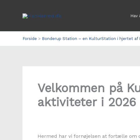
Gå
til
Hav 
indholdet
Forside
Bonderup Station – en KulturStation i hjertet af
Velkommen på Kul
aktiviteter i 2026
Hermed har vi fornøjelsen at fortælle o