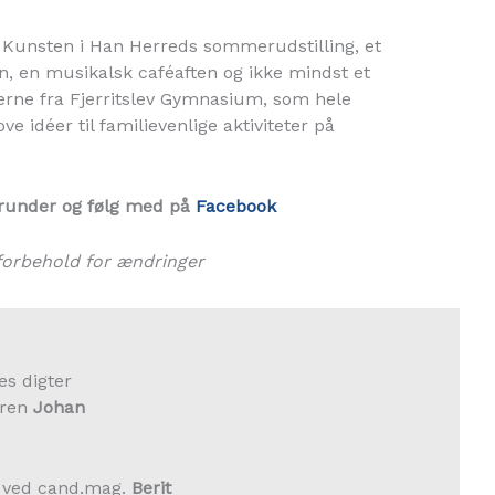
d Kunsten i Han Herreds sommerudstilling, et
n, en musikalsk caféaften og ikke mindst et
rne fra Fjerritslev Gymnasium, som hele
e idéer til familievenlige aktiviteter på
under og følg med på
Facebook
forbehold for ændringer
s digter
eren
Johan
g ved cand.mag.
Berit