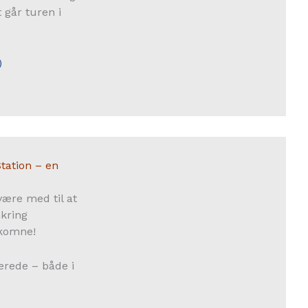
 går turen i
)
tation – en
ære med til at
mkring
lkomne!
erede – både i